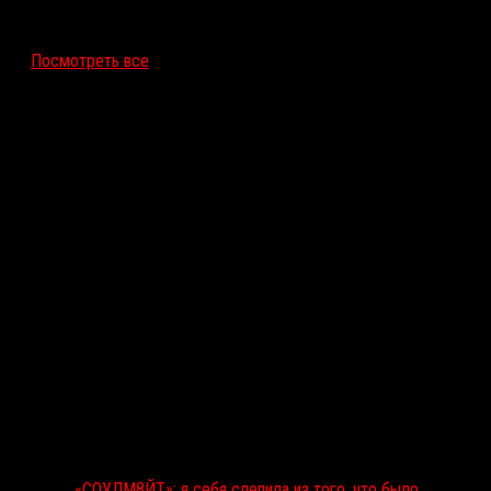
12 ноября 2026
Посмотреть все
Последние рецензии
«СОУЛМ8ЙТ»: я себя слепила из того, что было