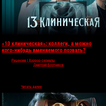
«13 клиническая»: коллеги, а можно
кого-нибудь вменяемого позвать?
Рецензии | Хоррор-сериалы
Янв 12, 2023
Дмитрий Бортников
В конце декабря на платформе ИВИ вышел сериал «13
клиническая», премьерные серии которого показали на закрытии
«Хоррор феста». Проект с Данилой Козловским настолько
полюбился…
Читать далее