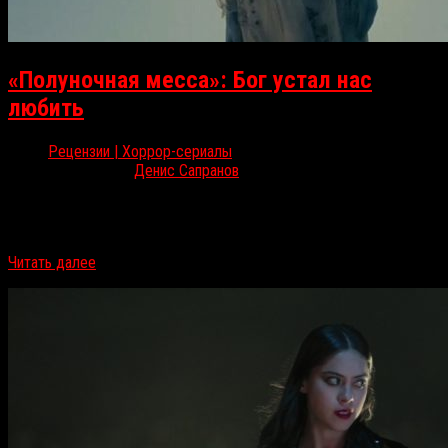
«Полуночная месса»: Бог устал нас
любить
Рецензии | Хоррор-сериалы
Окт 4, 2021
Денис Сапранов
24 сентября на Netflix вышел новый сериал Майка Флэнегана
«Полуночная месса». О том, что приготовил зрителю один из
самых плодовитых режиссеров хоррор-мейнстрима на этот…
Читать далее