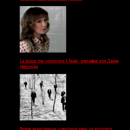
La donna che conosceva il finale: эпитафия для Дарии
Николоди
Вепри андеграунда: советское кино, от которого