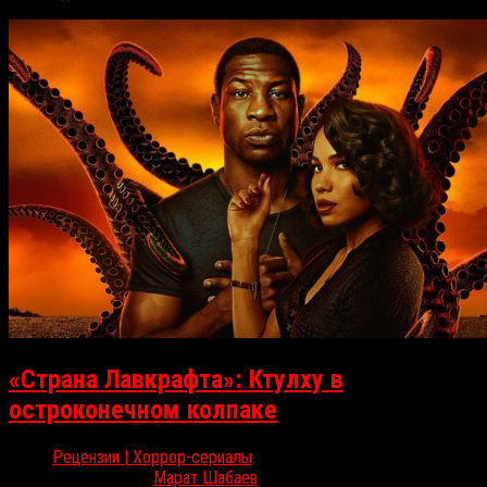
«Страна Лавкрафта»: Ктулху в
остроконечном колпаке
Рецензии | Хоррор-сериалы
Авг 16, 2020
Марат Шабаев