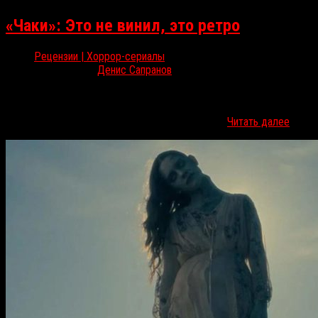
«Чаки»: Это не винил, это ретро
Рецензии | Хоррор-сериалы
Дек 7, 2021
Денис Сапранов
«Чаки» вернулся и, что немаловажно, не стал сходу отрекаться
от всех своих предшественников, а аккуратно собрал их вместе и
пошёл дальше. Денис Сапранов рассказывает…
Читать далее