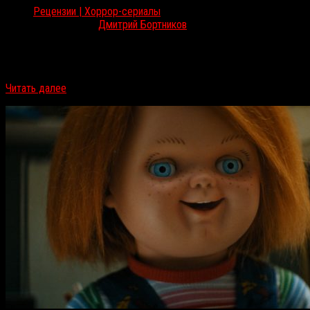
Рецензии | Хоррор-сериалы
Окт 25, 2022
Дмитрий Бортников
21 октября на платформе Prime Video вышли первые серии
«Периферийных устройств» – экранизации Уильяма Гибсона от
шоураннера Скотта Б. Смита («Руины») и создателей «Мира…
Читать далее