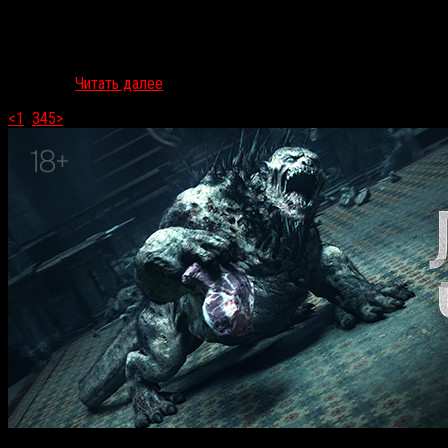
Одна из самых ожидаемых премьер лета-2020 — сериал HBO
«Страна Лавкрафта» (в России его покажет сервис
«Амедиатека»). В день премьеры RussoRosso устами Марата
Шабаева…
Читать далее
<
1
2
3
4
5
>