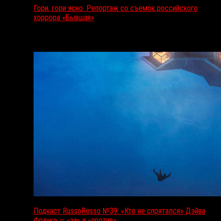
Гори, гори ясно: Репортаж со съемок российского
хоррора «Бывшая»
Подкаст RussoRosso
Подкаст RussoRosso №39: «Кто не спрятался» Дэйва
Франко — «за» и «против»