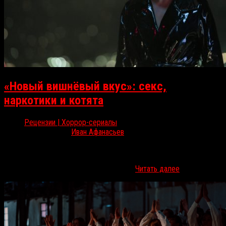
«Новый вишнёвый вкус»: секс,
наркотики и котята
Рецензии | Хоррор-сериалы
Авг 21, 2021
Иван Афанасьев
13 августа на Netflix вышел «Новый вишнёвый вкус», мини-сериал
от Ника Антоски («Нулевой канал»), с Рози Салазар («Алита:
Боевой ангел») и Кэтрин Кинер («Быть…
Читать далее