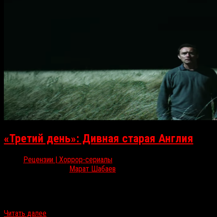
«Третий день»: Дивная старая Англия
Рецензии | Хоррор-сериалы
Сен 13, 2020
Марат Шабаев
Интригующая новинка HBO и Амедиатеки — мини-сериал «Третий
день» (The Third Day), претендующий, кажется, даже на что-то
большее, чем просто продвинутый фолк-хоррор. Марат Шабаев…
Читать далее