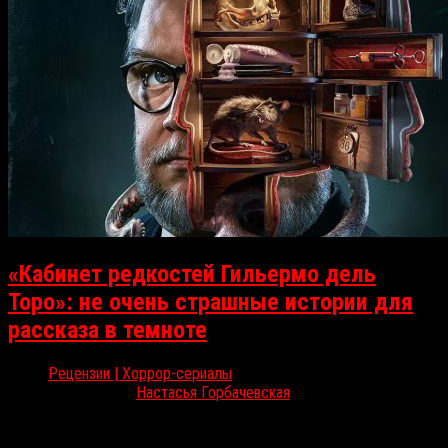
«Кабинет редкостей Гильермо дель
Торо»: не очень страшные истории для
рассказа в темноте
Рецензии | Хоррор-сериалы
Ноя 3, 2022
Настасья Горбачевская
Восемь эпизодов. Восемь мрачных назидательных историй,
чтобы напугать или хотя бы пощекотать нервы, вскрывая наши