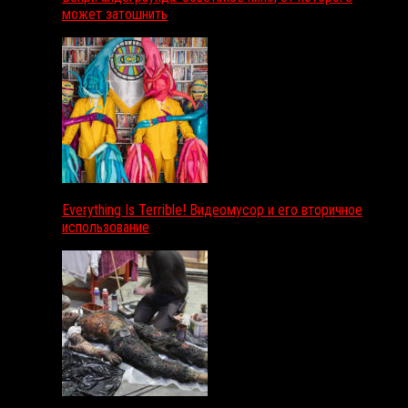
может затошнить
Everything Is Terrible! Видеомусор и его вторичное
использование