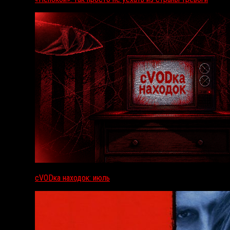
сVODка находок: июль