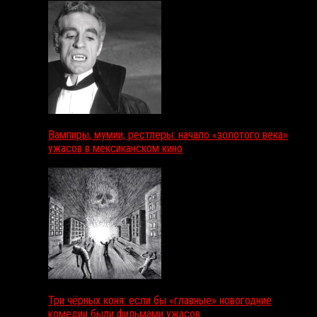
Вампиры, мумии, рестлеры: начало «золотого века»
ужасов в мексиканском кино
Три чёрных коня: если бы «главные» новогодние
комедии были фильмами ужасов