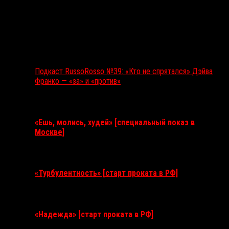
Подкаст RussoRosso №39: «Кто не спрятался» Дэйва
Франко — «за» и «против»
Ближайшие события
«Ешь, молись, худей» [специальный показ в
Москве]
11 августа 2026
«Турбулентность» [старт проката в РФ]
3 сентября 2026
«Надежда» [старт проката в РФ]