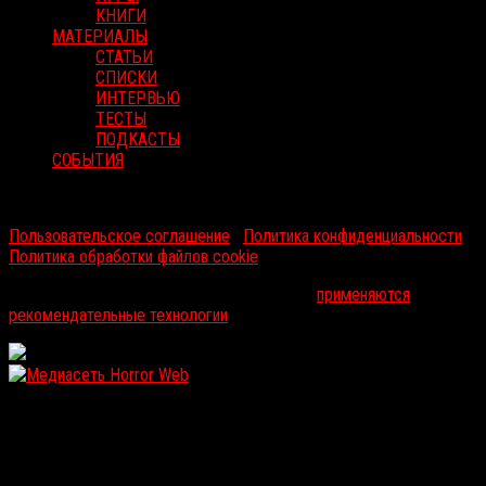
КНИГИ
МАТЕРИАЛЫ
СТАТЬИ
СПИСКИ
ИНТЕРВЬЮ
ТЕСТЫ
ПОДКАСТЫ
СОБЫТИЯ
RussoRosso © 2026 ООО "ФМП Групп". Все права защищены.
Пользовательское соглашение
|
Политика конфиденциальности
|
Политика обработки файлов cookie
На информационном ресурсе russorosso.ru
применяются
рекомендательные технологии
.
WordPress: 12.15MB | MySQL:106 | 1,006sec