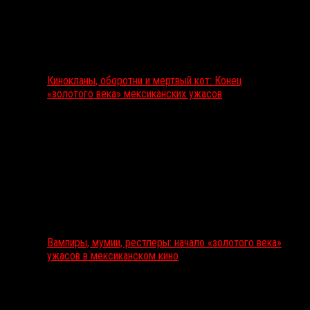
Кинокланы, оборотни и мертвый кот: Конец
«золотого века» мексиканских ужасов
Вампиры, мумии, рестлеры: начало «золотого века»
ужасов в мексиканском кино