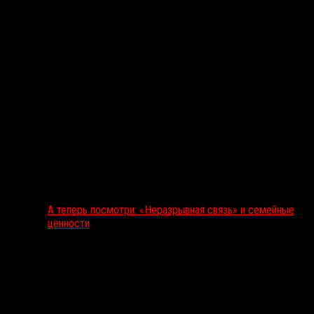
А теперь посмотри: «Неразрывная связь» и семейные
ценности