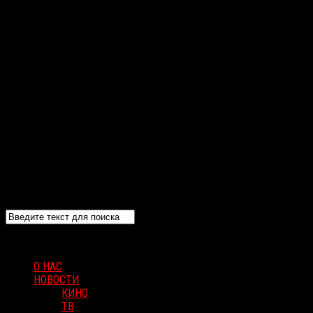
О НАС
НОВОСТИ
КИНО
ТВ