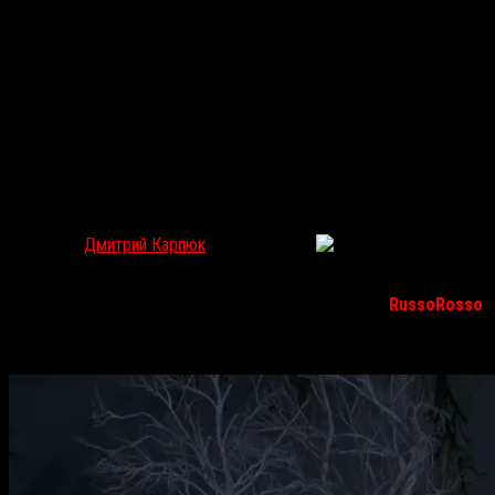
КТО ПРЯЧЕТСЯ ЗА МРАКОМ: «СТРАХ ТЕМНОТЫ»
Дмитрий Карпюк
Ноя 16, 2016
3145
Компания «Парадиз» с 17 ноября показывает в российском
прокате австралийский хоррор
«Страх темноты»
.
RussoRosso
попытался разобраться, стоит ли чего-то ожидать от этой
картины.