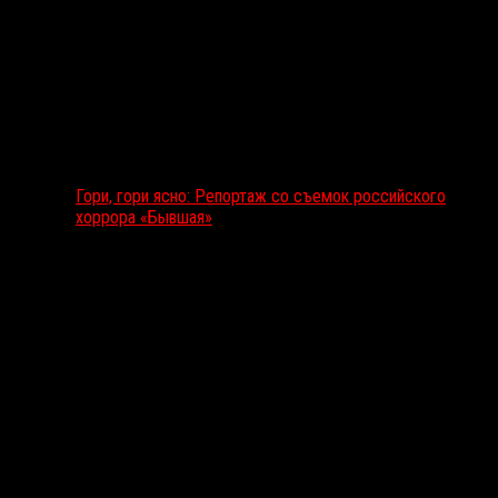
Гори, гори ясно: Репортаж со съемок российского
хоррора «Бывшая»
Подкаст RussoRosso