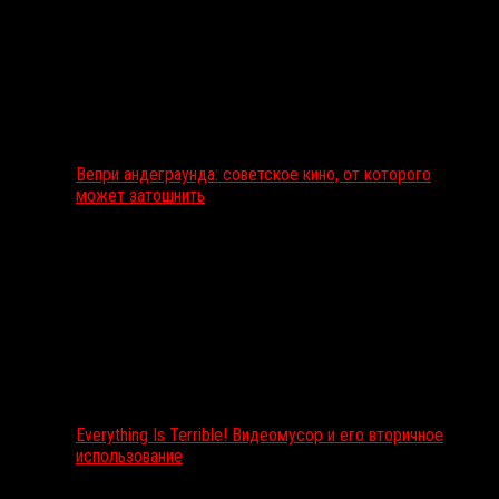
Вепри андеграунда: советское кино, от которого
может затошнить
Everything Is Terrible! Видеомусор и его вторичное
использование