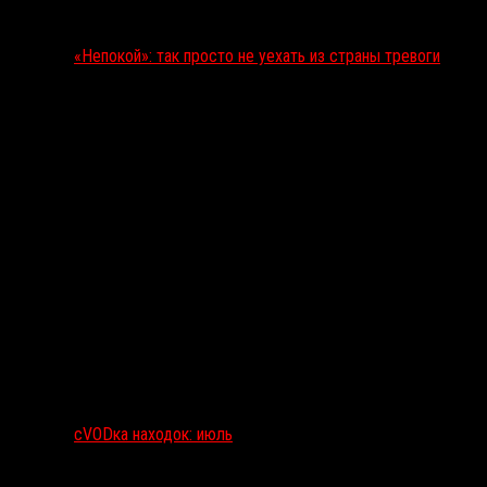
«Непокой»: так просто не уехать из страны тревоги
сVODка находок: июль