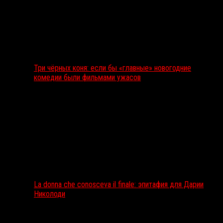
Три чёрных коня: если бы «главные» новогодние
комедии были фильмами ужасов
La donna che conosceva il finale: эпитафия для Дарии
Николоди