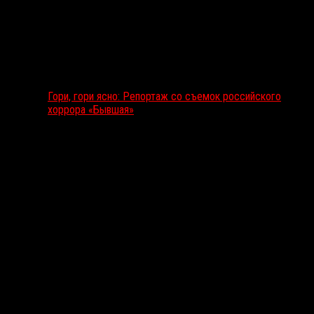
Гори, гори ясно: Репортаж со съемок российского
хоррора «Бывшая»
Подкаст RussoRosso