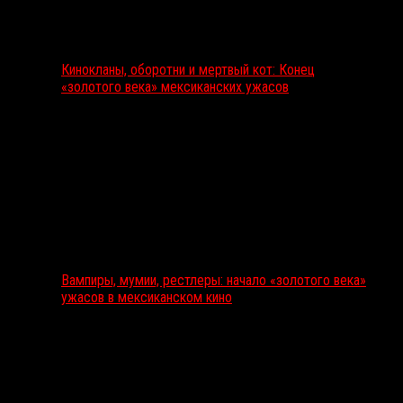
Кинокланы, оборотни и мертвый кот: Конец
«золотого века» мексиканских ужасов
Вампиры, мумии, рестлеры: начало «золотого века»
ужасов в мексиканском кино