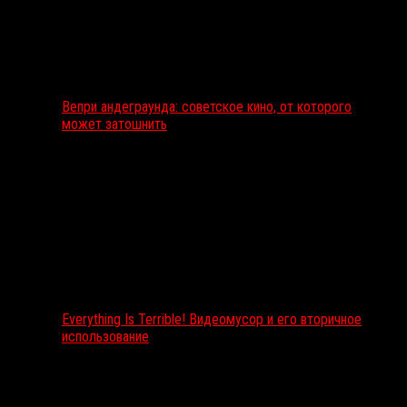
Вепри андеграунда: советское кино, от которого
может затошнить
Everything Is Terrible! Видеомусор и его вторичное
использование