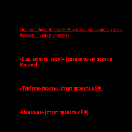
Подкаст RussoRosso №39: «Кто не спрятался» Дэйва
Франко — «за» и «против»
Ближайшие события
«Ешь, молись, худей» [специальный показ в
Москве]
11 августа 2026
«Турбулентность» [старт проката в РФ]
3 сентября 2026
«Надежда» [старт проката в РФ]
10 сентября 2026