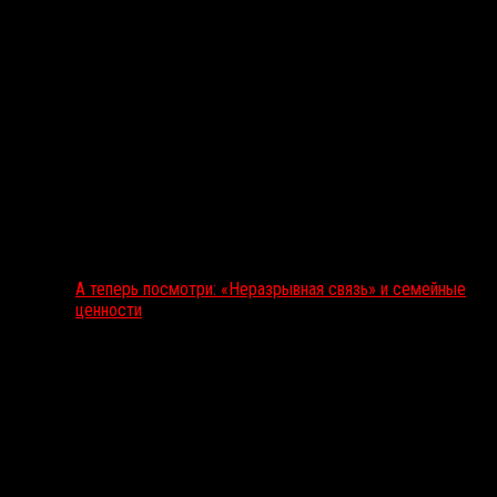
А теперь посмотри: «Неразрывная связь» и семейные
ценности