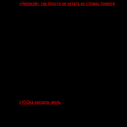
«Непокой»: так просто не уехать из страны тревоги
сVODка находок: июль