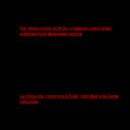
Три чёрных коня: если бы «главные» новогодние
комедии были фильмами ужасов
La donna che conosceva il finale: эпитафия для Дарии
Николоди