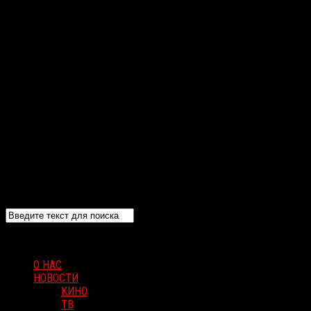
О НАС
НОВОСТИ
КИНО
ТВ