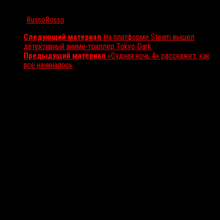
Автор:
RussoRosso
Следующий материал
На платформе Steam вышел
детективный аниме-триллер Tokyo Dark
Предыдущий материал
«Судная ночь 4» расскажет, как
все начиналось
Вам также может понравиться...
Выбор редакции