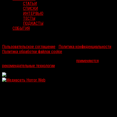
СТАТЬИ
СПИСКИ
ИНТЕРВЬЮ
ТЕСТЫ
ПОДКАСТЫ
СОБЫТИЯ
RussoRosso © 2026 ООО "ФМП Групп". Все права защищены.
Пользовательское соглашение
|
Политика конфиденциальности
|
Политика обработки файлов cookie
На информационном ресурсе russorosso.ru
применяются
рекомендательные технологии
.
WordPress: 12.11MB | MySQL:104 | 1,155sec