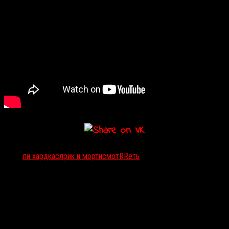
Тэги:
ли хардкасл
рик и морти
смотRRеть