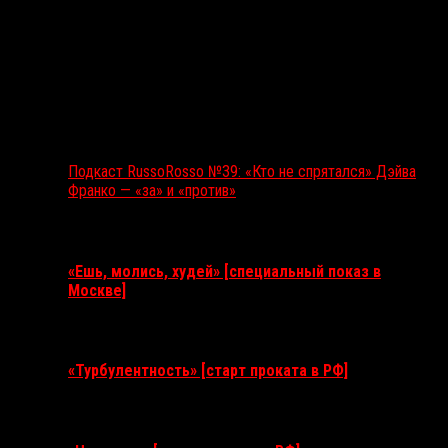
Подкаст RussoRosso №39: «Кто не спрятался» Дэйва
Франко — «за» и «против»
Ближайшие события
«Ешь, молись, худей» [специальный показ в
Москве]
11 августа 2026
«Турбулентность» [старт проката в РФ]
3 сентября 2026