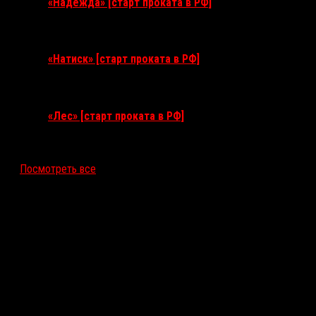
«Надежда» [старт проката в РФ]
10 сентября 2026
«Натиск» [старт проката в РФ]
17 сентября 2026
«Лес» [старт проката в РФ]
12 ноября 2026
Посмотреть все
Последние рецензии