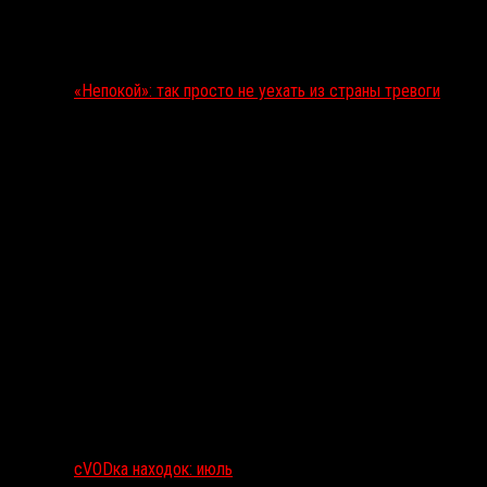
«Непокой»: так просто не уехать из страны тревоги
сVODка находок: июль