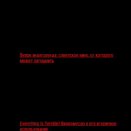
Вепри андеграунда: советское кино, от которого
может затошнить
Everything Is Terrible! Видеомусор и его вторичное
использование