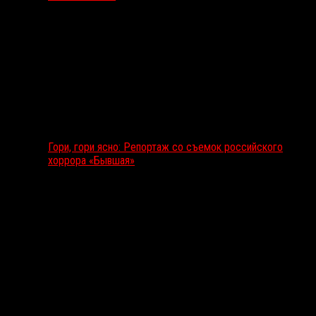
Гори, гори ясно: Репортаж со съемок российского
хоррора «Бывшая»
Подкаст RussoRosso