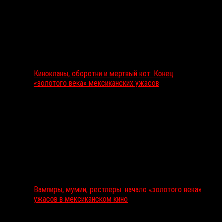
Кинокланы, оборотни и мертвый кот: Конец
«золотого века» мексиканских ужасов
Вампиры, мумии, рестлеры: начало «золотого века»
ужасов в мексиканском кино