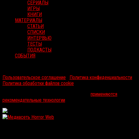
СЕРИАЛЫ
ИГРЫ
КНИГИ
МАТЕРИАЛЫ
СТАТЬИ
СПИСКИ
ИНТЕРВЬЮ
ТЕСТЫ
ПОДКАСТЫ
СОБЫТИЯ
RussoRosso © 2026 ООО "ФМП Групп". Все права защищены.
Пользовательское соглашение
|
Политика конфиденциальности
|
Политика обработки файлов cookie
На информационном ресурсе russorosso.ru
применяются
рекомендательные технологии
.
WordPress: 12.14MB | MySQL:104 | 0,849sec