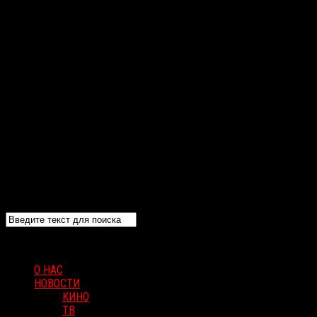
О НАС
НОВОСТИ
КИНО
ТВ