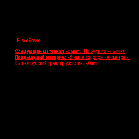
Автор:
RussoRosso
Следующий материал
«Фанат»: Не буди во мне гика
Предыдущий материал
«Я ваще хорроры не смотрю».
Вышел русский трейлер ужастика «Они»
Вам также может понравиться...
Выбор редакции