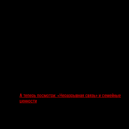
А теперь посмотри: «Неразрывная связь» и семейные
ценности