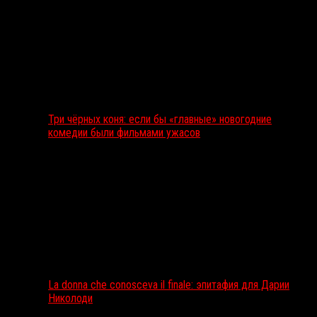
Три чёрных коня: если бы «главные» новогодние
комедии были фильмами ужасов
La donna che conosceva il finale: эпитафия для Дарии
Николоди