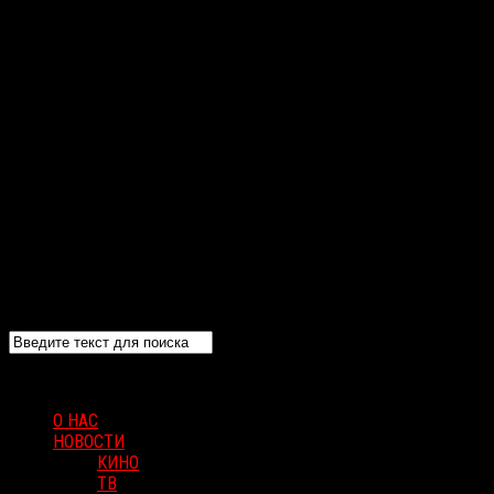
О НАС
НОВОСТИ
КИНО
ТВ