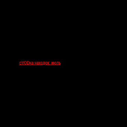
сVODка находок: июль