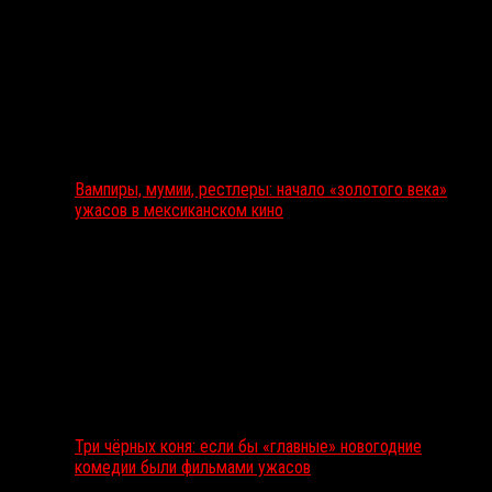
Вампиры, мумии, рестлеры: начало «золотого века»
ужасов в мексиканском кино
Три чёрных коня: если бы «главные» новогодние
комедии были фильмами ужасов