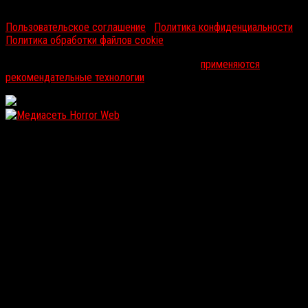
RussoRosso © 2026 ООО "ФМП Групп". Все права защищены.
Пользовательское соглашение
|
Политика конфиденциальности
|
Политика обработки файлов cookie
На информационном ресурсе russorosso.ru
применяются
рекомендательные технологии
.
WordPress: 12.23MB | MySQL:111 | 1,117sec