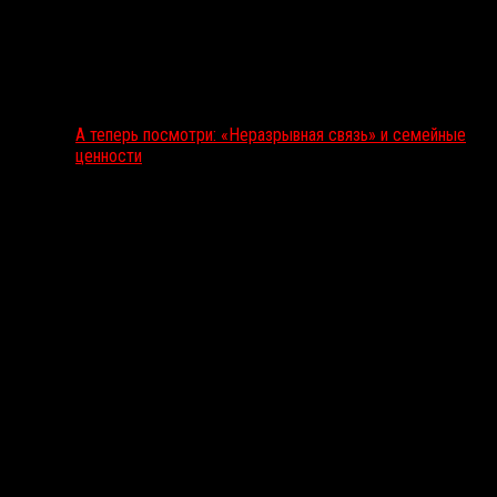
А теперь посмотри: «Неразрывная связь» и семейные
ценности