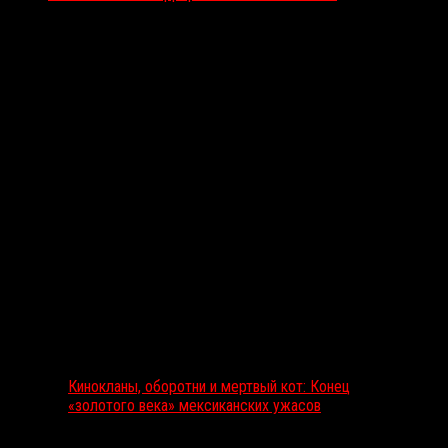
Вам также может понравиться...
Выбор редакции
Кинокланы, оборотни и мертвый кот: Конец
«золотого века» мексиканских ужасов