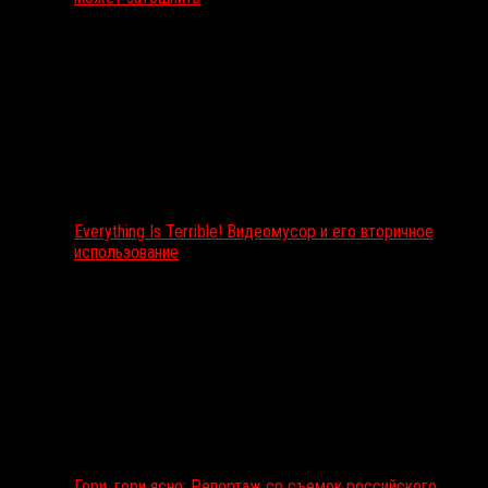
Everything Is Terrible! Видеомусор и его вторичное
использование
Гори, гори ясно: Репортаж со съемок российского