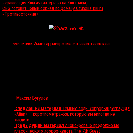
экранизация Кинга» (интервью на Kinomania)
CBS готовит новый сериал по роману Стивена Кинга
«Противостояние»
Тэги:
зубастики 2
мик гаррис
противостояние
стивен кинг
Автор:
Максим Бугулов
Следующий материал
Темные воды хоррор-андеграунда:
«Айви» — короткометражка, которую вы никогда не
увидите
Предыдущий материал
Анонсировано продолжение
классического хоррор-квеста The 7th Guest