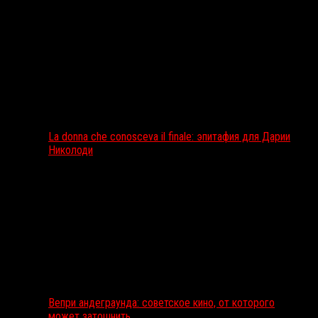
La donna che conosceva il finale: эпитафия для Дарии
Николоди
Вепри андеграунда: советское кино, от которого
может затошнить