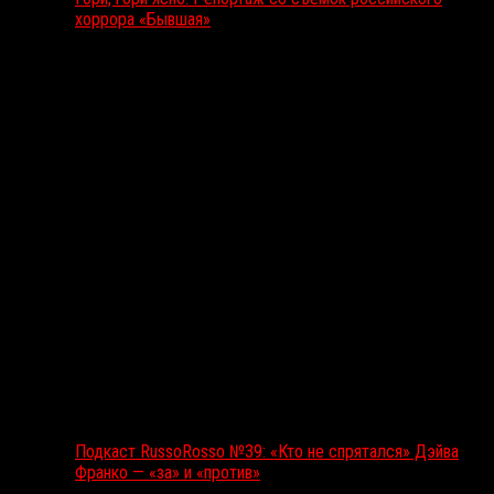
хоррора «Бывшая»
Подкаст RussoRosso
Подкаст RussoRosso №39: «Кто не спрятался» Дэйва
Франко — «за» и «против»