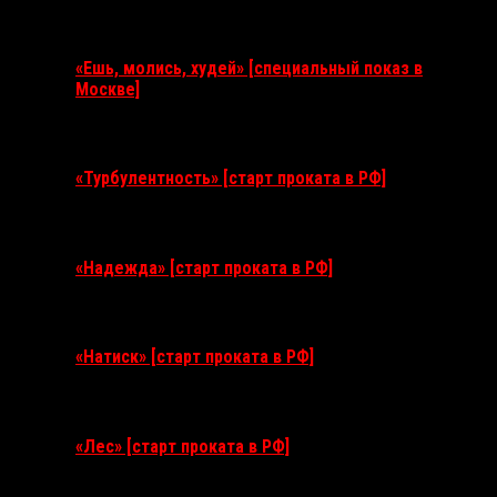
Ближайшие события
«Ешь, молись, худей» [специальный показ в
Москве]
11 августа 2026
«Турбулентность» [старт проката в РФ]
3 сентября 2026
«Надежда» [старт проката в РФ]
10 сентября 2026
«Натиск» [старт проката в РФ]
17 сентября 2026
«Лес» [старт проката в РФ]
12 ноября 2026