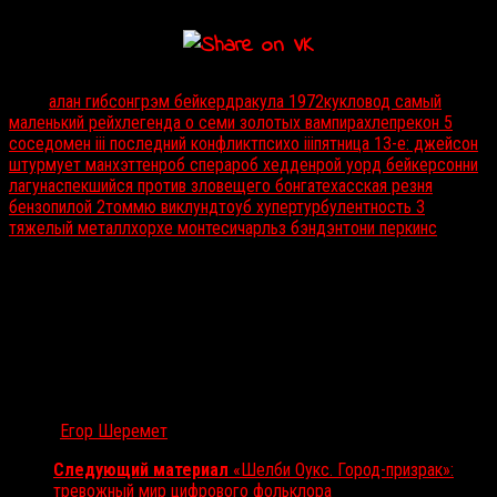
Тэги:
алан гибсон
грэм бейкер
дракула 1972
кукловод самый
маленький рейх
легенда о семи золотых вампирах
лепрекон 5
сосед
омен iii последний конфликт
психо iii
пятница 13-е: джейсон
штурмует манхэттен
роб спера
роб хедден
рой уорд бейкер
сонни
лагуна
спекшийся против зловещего бонга
техасская резня
бензопилой 2
томмю виклунд
тоуб хупер
турбулентность 3
тяжелый металл
хорхе монтеси
чарльз бэнд
энтони перкинс
Автор:
Егор Шеремет
Следующий материал
«Шелби Оукс. Город-призрак»:
тревожный мир цифрового фольклора