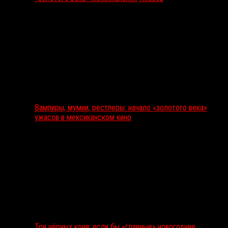
Вампиры, мумии, рестлеры: начало «золотого века»
ужасов в мексиканском кино
Три чёрных коня: если бы «главные» новогодние