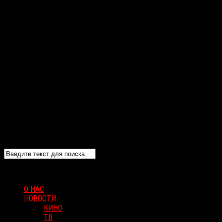
О НАС
НОВОСТИ
КИНО
ТВ