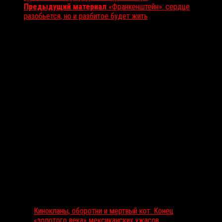
Предыдущий материал
«Франкенштейн»: сердце
разобьется, но и разбитое будет жить
Вам также может понравиться...
Выбор редакции
Кинокланы, оборотни и мертвый кот: Конец
«золотого века» мексиканских ужасов