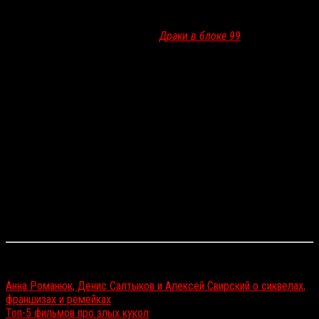
убийц, окончательно загнав некогда успешную серию в бездну
ужасов категории D. Спасти «
Кукловода
» решил
С. Крэйг Залер
,
автор «
Костяного томагавка
» и «
Драки в блоке 99
». Сценарист
придумывал сюжет «
Самого маленького рейха
» с оглядкой на
тренд постмодернистских хорроров — главный герой фильма
прекрасно знает о дурной славе игрушечных убийц, но всё равно
пытается продать их на фанатской конвенции.
Мягкий ребут понравился далеко не всем фанатам франшизы —
Залер
не только изменил имена и характеры садистских
игрушек, но и сместил фокус на персонажей-людей. По сути,
«
Самый маленький рейх
» — это типичная чёрная комедия,
гротескный юмор которой строится вокруг жестоких убийств, а
не сальных шуток. Обидно, что продюсеры серии так и не поняли
методологию
Залера
. Недавний спин-офф франшизы
«
Повелитель кукол: Доктор смерть
» банально невозможно
смотреть, настолько скучным и нелепым он получился.
Читайте также:
Анна Романюк, Денис Салтыков и Алексей Свирский о сиквелах,
франшизах и ремейках
Топ-5 фильмов про злых кукол