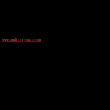
Название этого слэшера обманывает два раза: ни резни, ни диноз
эротикой на грани порно
и стонами непонятного происхождения. В 
динозавров, чтобы провести научное исследование. По пути их с
на нет (хотя отдельные сцены достойны рукоплесканий), но фил
«