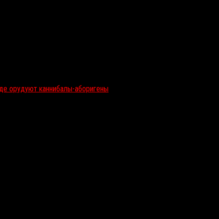
опытались скрасить это абсурдным поведением персонажей,
, альфа-самца и ветерана Вьетнама отправляется в Долину
где орудуют каннибалы-аборигены
. Насилие здесь почти сведено
рачительными диалогами.
re