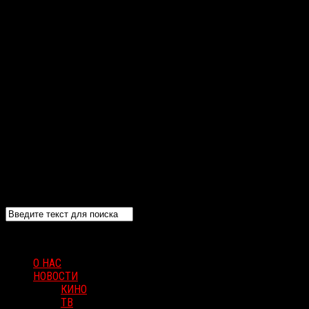
О НАС
НОВОСТИ
КИНО
ТВ