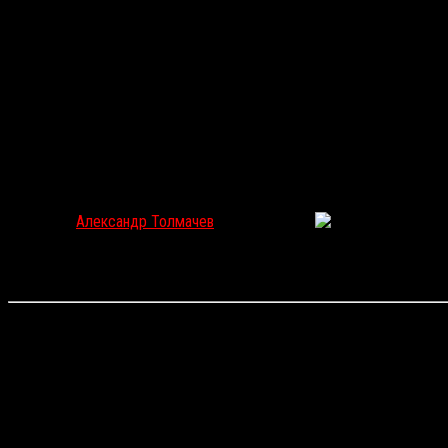
Резня всех и везде: Топ-8 удивительных слэшеров
Александр Толмачев
Май 25, 2019
7481
Маньяки на карнавале, стройке, в Голливуде и африканских джунг
ум первыми, но тем не менее достойны внимания ценителей лучши