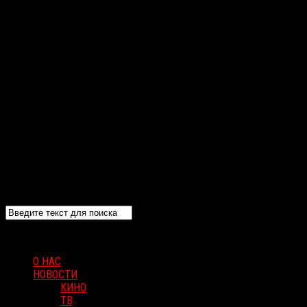
О НАС
НОВОСТИ
КИНО
ТВ