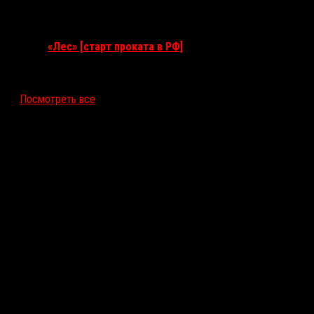
17 сентября 2026
«Лес» [старт проката в РФ]
12 ноября 2026
Посмотреть все
Последние рецензии