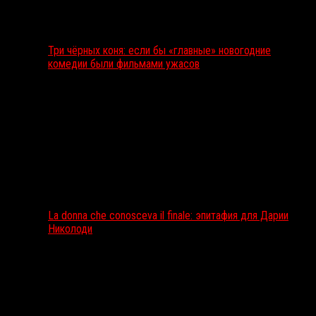
Три чёрных коня: если бы «главные» новогодние
комедии были фильмами ужасов
La donna che conosceva il finale: эпитафия для Дарии
Николоди