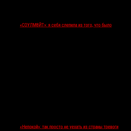
«СОУЛМ8ЙТ»: я себя слепила из того, что было
«Непокой»: так просто не уехать из страны тревоги