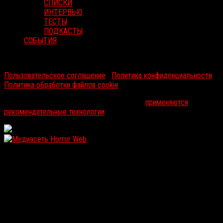
СПИСКИ
ИНТЕРВЬЮ
ТЕСТЫ
ПОДКАСТЫ
СОБЫТИЯ
RussoRosso © 2026 ООО "ФМП Групп". Все права защищены.
Пользовательское соглашение
|
Политика конфиденциальности
|
Политика обработки файлов cookie
На информационном ресурсе russorosso.ru
применяются
рекомендательные технологии
.
WordPress: 12.19MB | MySQL:107 | 1,360sec