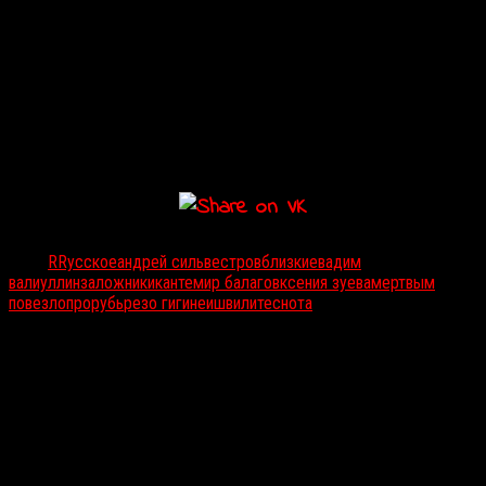
«Заложники»
шли на кинофестивале в Берлине, славящемся
особым интересом к политическим сюжетам.
Гигинеишвили
ранее занимался ромкомами, а теперь снял триллер про
безумную попытку побега молодых грузин из СССР. Если смена
жанра окажется успешной, то от режиссера можно будет
ожидать новых экспериментов.
Тэги:
RRусское
андрей сильвестров
близкие
вадим
валиуллин
заложники
кантемир балагов
ксения зуева
мертвым
повезло
прорубь
резо гигинеишвили
теснота