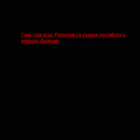
Гори, гори ясно: Репортаж со съемок российского
хоррора «Бывшая»
Подкаст RussoRosso