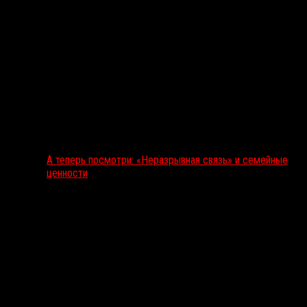
А теперь посмотри: «Неразрывная связь» и семейные
ценности