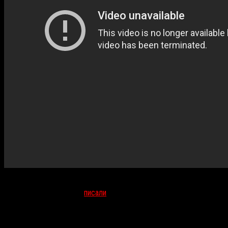
Комедийный слэшер, снятый в Уфе, — наш безусловный фаворит.
О фильме мы подробно
писали
, следить за судьбой
«Мертвым
повезло»
и режиссера
Вадима Валиуллина
будем и далее, а
пока в преддверии фестивальной премьеры пересматриваем
трейлер и смеемся над ироничной отсылкой к
«Техасской резне