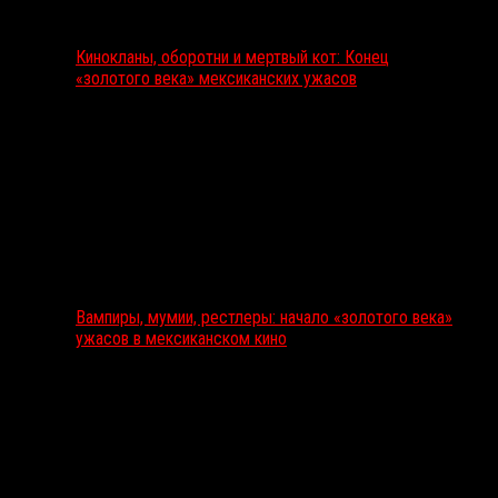
Кинокланы, оборотни и мертвый кот: Конец
«золотого века» мексиканских ужасов
Вампиры, мумии, рестлеры: начало «золотого века»
ужасов в мексиканском кино