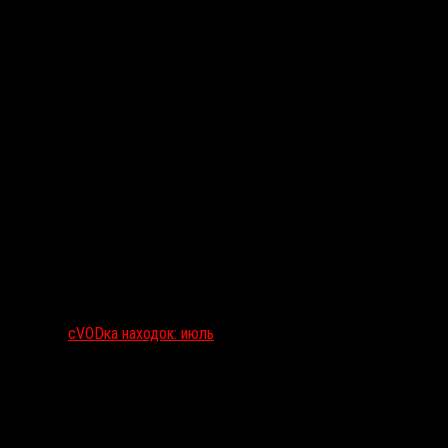
сVODка находок: июль