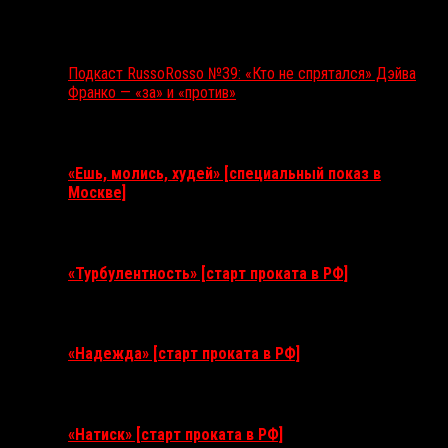
Подкаст RussoRosso №39: «Кто не спрятался» Дэйва
Франко — «за» и «против»
Ближайшие события
«Ешь, молись, худей» [специальный показ в
Москве]
11 августа 2026
«Турбулентность» [старт проката в РФ]
3 сентября 2026
«Надежда» [старт проката в РФ]
10 сентября 2026
«Натиск» [старт проката в РФ]