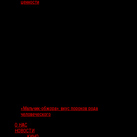
ценности
«Мальчик-обжора»: вкус пороков рода
человеческого
О НАС
НОВОСТИ
КИНО