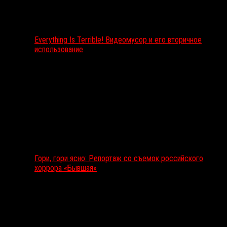
Everything Is Terrible! Видеомусор и его вторичное
использование
Гори, гори ясно: Репортаж со съемок российского
хоррора «Бывшая»
Подкаст RussoRosso