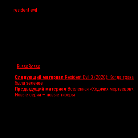
Тэги:
resident evil
Автор:
RussoRosso
Следующий материал
Resident Evil 3 (2020): Когда трава
была зеленее
Предыдущий материал
Вселенная «Ходячих мертвецов»:
Новые серии — новые тизеры
Вам также может понравиться...