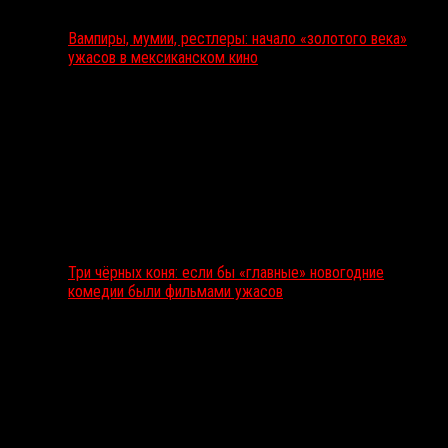
Вампиры, мумии, рестлеры: начало «золотого века»
ужасов в мексиканском кино
Три чёрных коня: если бы «главные» новогодние
комедии были фильмами ужасов