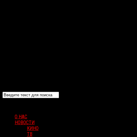
О НАС
НОВОСТИ
КИНО
ТВ