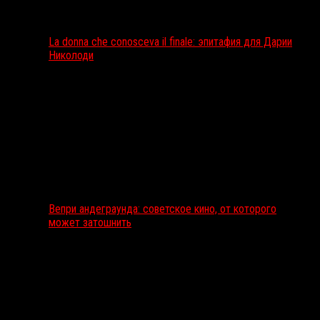
La donna che conosceva il finale: эпитафия для Дарии
Николоди
Вепри андеграунда: советское кино, от которого
может затошнить