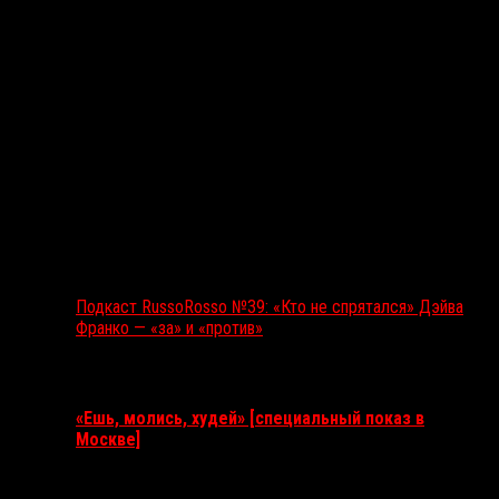
Подкаст RussoRosso №39: «Кто не спрятался» Дэйва
Франко — «за» и «против»
Ближайшие события
«Ешь, молись, худей» [специальный показ в
Москве]
11 августа 2026