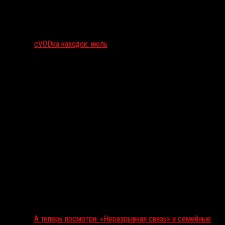
сVODка находок: июль
А теперь посмотри: «Неразрывная связь» и семейные