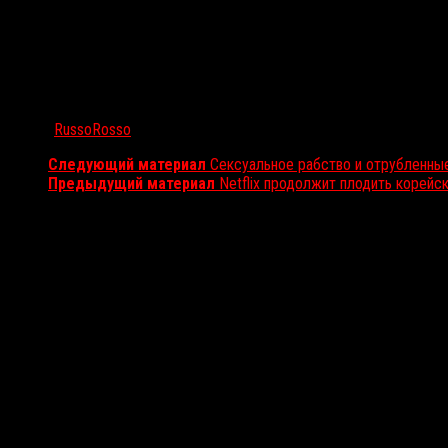
Автор:
RussoRosso
Следующий материал
Сексуальное рабство и отрубленные 
Предыдущий материал
Netflix продолжит плодить корейс
Вам также может понравиться...
Выбор редакции