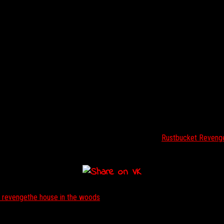
рвой PlayStation
рамках которого разработчики за 48 часов должны были создать хо
редлагаем обратить внимание на следующие игры:
Rustbucket Reveng
t revenge
the house in the woods