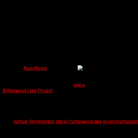
Рекомендуем новые инди-хорроры в стилистике игр пе
RussoRosso
Апр 15, 2020
1501
Сайт itch.io провел мини-джем Haunted PS1 Wretched Weekend, в 
Посмотреть на результаты можно
здесь
. Мы, в свою очередь, п
Rottenwood Lake Project
.
Тэги:
number 94
remember places?
rottenwood lake project
rustbucke