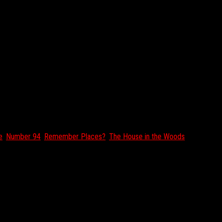
ррор-игру, стилизованную под ранние проекты времен PSOne.
e
,
Number 94
,
Remember Places?
,
The House in the Woods
и