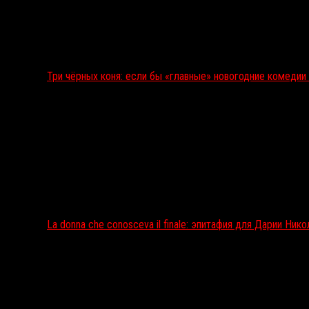
Три чёрных коня: если бы «главные» новогодние комеди
La donna che conosceva il finale: эпитафия для Дарии Ник