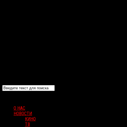
О НАС
НОВОСТИ
КИНО
ТВ