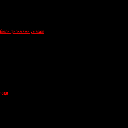
и были фильмами ужасов
олоди