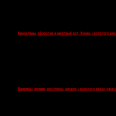
Кинокланы, оборотни и мертвый кот: Конец «золотого ве
Вампиры, мумии, рестлеры: начало «золотого века» ужас