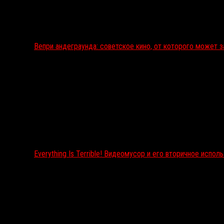
Вепри андеграунда: советское кино, от которого может 
Everything Is Terrible! Видеомусор и его вторичное испол