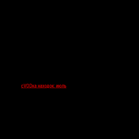
сVODка находок: июль