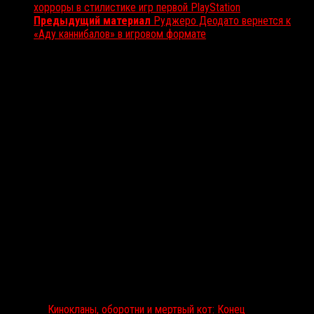
хорроры в стилистике игр первой PlayStation
Предыдущий материал
Руджеро Деодато вернется к
«Аду каннибалов» в игровом формате
Вам также может понравиться...
Выбор редакции
Кинокланы, оборотни и мертвый кот: Конец