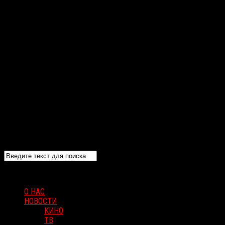
О НАС
НОВОСТИ
КИНО
ТВ