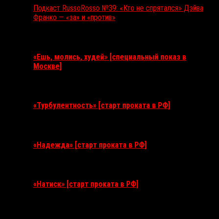
Подкаст RussoRosso №39: «Кто не спрятался» Дэйва
Франко — «за» и «против»
Ближайшие события
«Ешь, молись, худей» [специальный показ в
Москве]
11 августа 2026
«Турбулентность» [старт проката в РФ]
3 сентября 2026
«Надежда» [старт проката в РФ]
10 сентября 2026
«Натиск» [старт проката в РФ]
17 сентября 2026