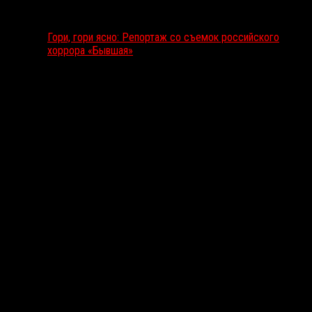
Гори, гори ясно: Репортаж со съемок российского
хоррора «Бывшая»
Подкаст RussoRosso