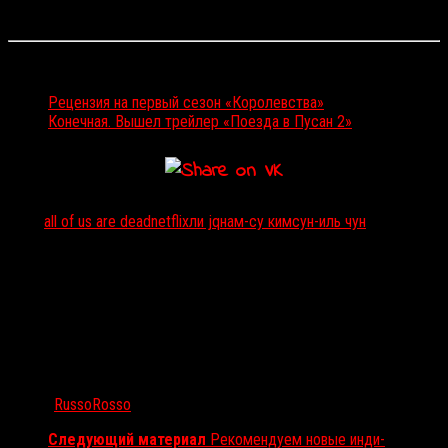
предоставил.
Читайте и смотрите также:
Рецензия на первый сезон «Королевства»
Конечная. Вышел трейлер «Поезда в Пусан 2»
Тэги:
all of us are dead
netflix
ли jq
нам-су ким
сун-иль чун
Автор:
RussoRosso
Следующий материал
Рекомендуем новые инди-