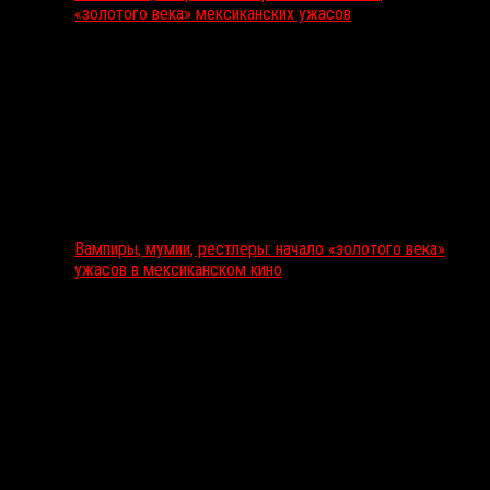
«золотого века» мексиканских ужасов
Вампиры, мумии, рестлеры: начало «золотого века»
ужасов в мексиканском кино