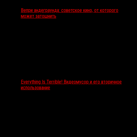
Вепри андеграунда: советское кино, от которого
может затошнить
Everything Is Terrible! Видеомусор и его вторичное
использование