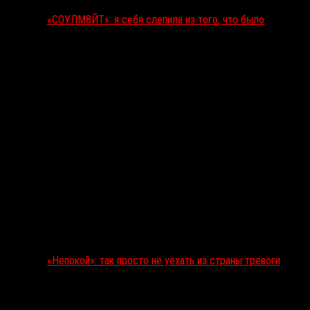
«СОУЛМ8ЙТ»: я себя слепила из того, что было
«Непокой»: так просто не уехать из страны тревоги