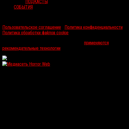
ПОДКАСТЫ
СОБЫТИЯ
RussoRosso © 2026 ООО "ФМП Групп". Все права защищены.
Пользовательское соглашение
|
Политика конфиденциальности
|
Политика обработки файлов cookie
На информационном ресурсе russorosso.ru
применяются
рекомендательные технологии
.
WordPress: 12.12MB | MySQL:105 | 1,197sec