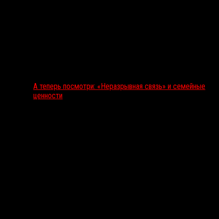
А теперь посмотри: «Неразрывная связь» и семейные
ценности