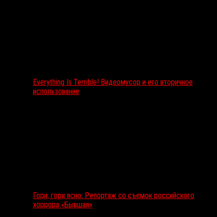
Everything Is Terrible! Видеомусор и его вторичное
использование
Гори, гори ясно: Репортаж со съемок российского
хоррора «Бывшая»