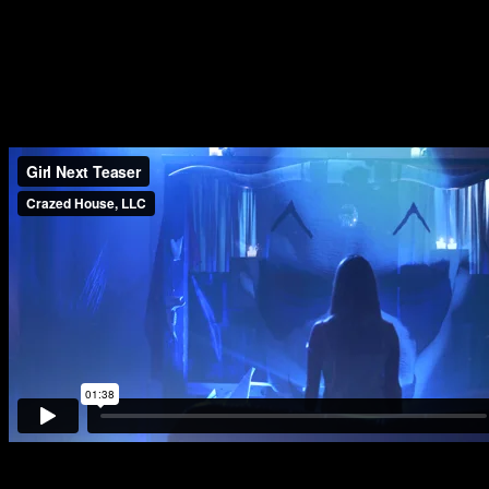
следующая на очереди.
Если имя режиссера —
Ларри Уэйд Каррелл
(
«Джейкоб»
, 2011)
— может ничего не сказать даже хардкорным фанатам жанра, то
сценарист
Зеп Е. Дэниел
под именем
Вуди Кит
в 1989 году
написал сценарий к культовому
«Обществу»
Брайана Юзны
.