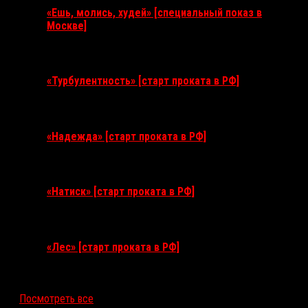
«Ешь, молись, худей» [специальный показ в
Москве]
11 августа 2026
«Турбулентность» [старт проката в РФ]
3 сентября 2026
«Надежда» [старт проката в РФ]
10 сентября 2026
«Натиск» [старт проката в РФ]
17 сентября 2026
«Лес» [старт проката в РФ]
12 ноября 2026
Посмотреть все