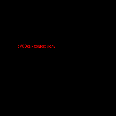
сVODка находок: июль