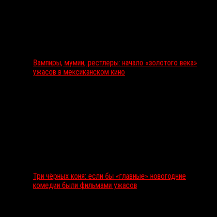
Вампиры, мумии, рестлеры: начало «золотого века»
ужасов в мексиканском кино
Три чёрных коня: если бы «главные» новогодние
комедии были фильмами ужасов