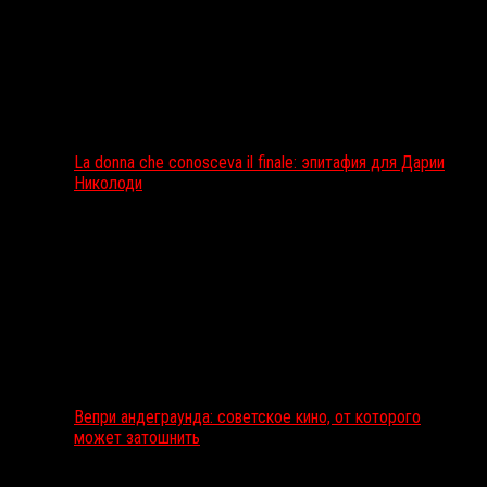
La donna che conosceva il finale: эпитафия для Дарии
Николоди
Вепри андеграунда: советское кино, от которого
может затошнить