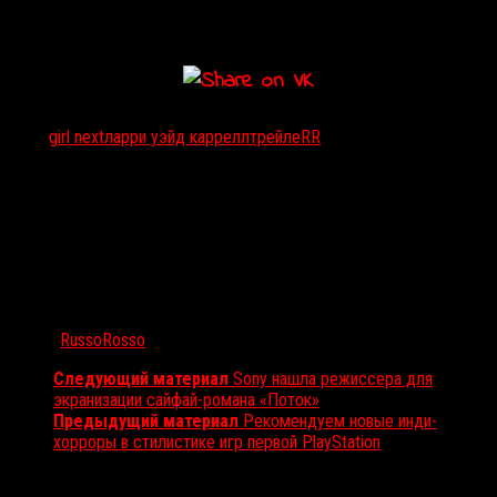
Тэги:
girl next
ларри уэйд каррелл
трейлеRR
Автор:
RussoRosso
Следующий материал
Sony нашла режиссера для
экранизации сайфай-романа «Поток»
Предыдущий материал
Рекомендуем новые инди-
хорроры в стилистике игр первой PlayStation
Вам также может понравиться...