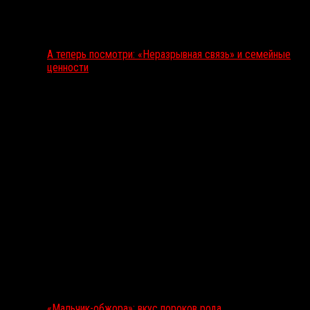
А теперь посмотри: «Неразрывная связь» и семейные
ценности
«Мальчик-обжора»: вкус пороков рода