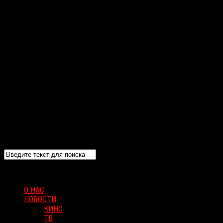
О НАС
НОВОСТИ
КИНО
ТВ