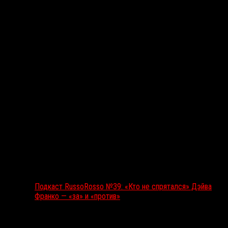
Подкаст RussoRosso
Подкаст RussoRosso №39: «Кто не спрятался» Дэйва
Франко — «за» и «против»
Ближайшие события