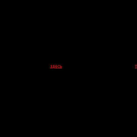
добавляющим ролики в высоком разрешении, фанаты также выпустил
тилетней давности можно
здесь
, а также подобные файлы есть для