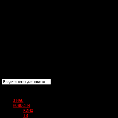
О НАС
НОВОСТИ
КИНО
ТВ