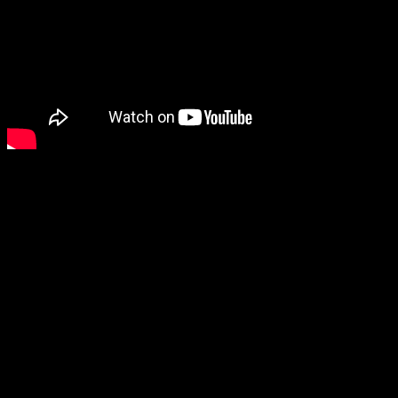
В дополнение к ранее созданным патчам, улучшающим картинку и 
Скачать сразу все нужные файлы для обновления игры семнадца
нужны оригинальные и файлы игр.