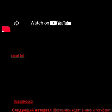
Тэги:
silent hill
Автор:
RussoRosso
Следующий материал
Школьники ходят в кино и погибаю