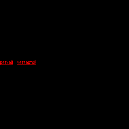
и и Audio Enhancement Pack, сильно улучшающий качество звука.
третьей
и
четвертой
частей серии. Само собой, для установки