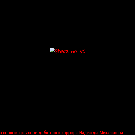
т в первом трейлере дебютного хоррора Надежды Михалковой