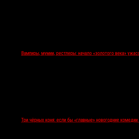
Вампиры, мумии, рестлеры: начало «золотого века» ужас
Три чёрных коня: если бы «главные» новогодние комеди