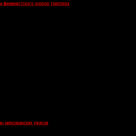
м феминистского хоррор-триллера
ка» мексиканских ужасов