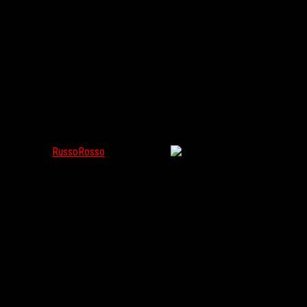
Фанаты выпустили утилиты для улучшения качества игр
RussoRosso
Июл 4, 2018
205
Silent Hill
мертв, да здравствует
Silent Hill
! Группа фанатов не ста
портированная на PC версия по некоторым параметрам оказалась к