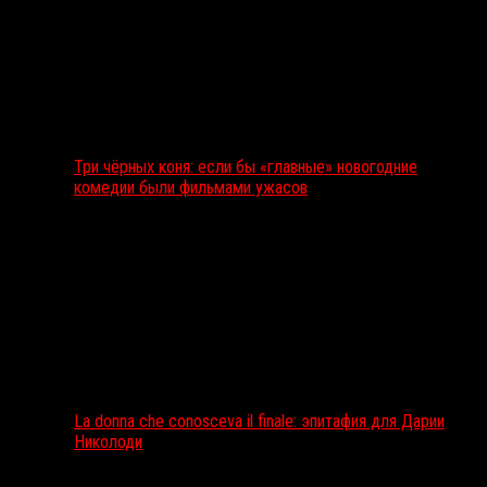
Три чёрных коня: если бы «главные» новогодние
комедии были фильмами ужасов
La donna che conosceva il finale: эпитафия для Дарии
Николоди