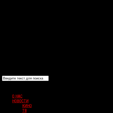
О НАС
НОВОСТИ
КИНО
ТВ