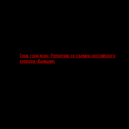
Гори, гори ясно: Репортаж со съемок российского
хоррора «Бывшая»
Подкаст RussoRosso