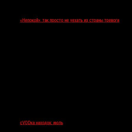
«Непокой»: так просто не уехать из страны тревоги
сVODка находок: июль