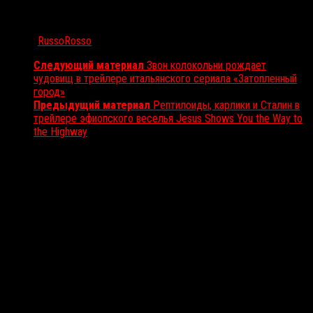
Автор:
RussoRosso
Следующий материал
Звон колокольни рождает
чудовищ в трейлере итальянского сериала «Затопленный
город»
Предыдущий материал
Рептилоиды, карлики и Сталин в
трейлере эфиопского веселья Jesus Shows You the Way to
the Highway
Вам также может понравиться...
Выбор редакции