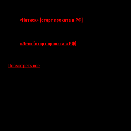
10 сентября 2026
«Натиск» [старт проката в РФ]
17 сентября 2026
«Лес» [старт проката в РФ]
12 ноября 2026
Посмотреть все
Последние рецензии