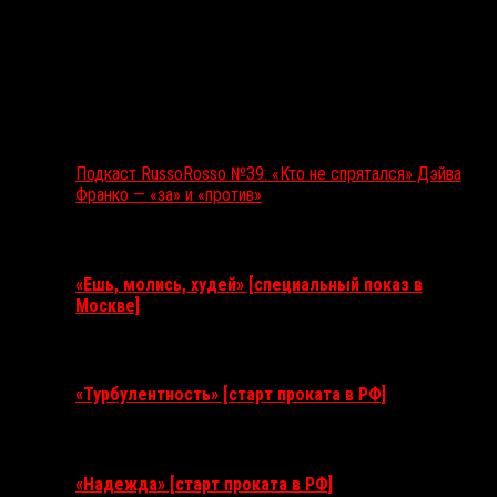
Подкаст RussoRosso №39: «Кто не спрятался» Дэйва
Франко — «за» и «против»
Ближайшие события
«Ешь, молись, худей» [специальный показ в
Москве]
11 августа 2026
«Турбулентность» [старт проката в РФ]
3 сентября 2026
«Надежда» [старт проката в РФ]