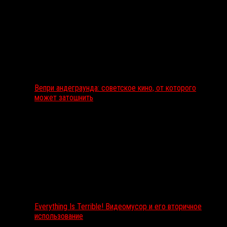
Вепри андеграунда: советское кино, от которого
может затошнить
Everything Is Terrible! Видеомусор и его вторичное
использование