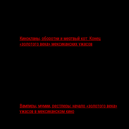
Кинокланы, оборотни и мертвый кот: Конец
«золотого века» мексиканских ужасов
Вампиры, мумии, рестлеры: начало «золотого века»
ужасов в мексиканском кино