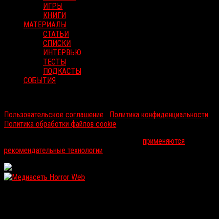
ИГРЫ
КНИГИ
МАТЕРИАЛЫ
СТАТЬИ
СПИСКИ
ИНТЕРВЬЮ
ТЕСТЫ
ПОДКАСТЫ
СОБЫТИЯ
RussoRosso © 2026 ООО "ФМП Групп". Все права защищены.
Пользовательское соглашение
|
Политика конфиденциальности
|
Политика обработки файлов cookie
На информационном ресурсе russorosso.ru
применяются
рекомендательные технологии
.
WordPress: 12.12MB | MySQL:105 | 1,100sec