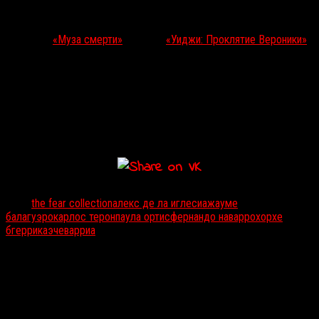
находятся в разработке, к которой привлечены один из отцов
зомби-франшизы
«Репортаж»
Жауме Балагеро
, сценарист
хорроров
«Муза смерти»
(2017) и
«Уиджи: Проклятие Вероники»
(2017)
Фернандо Наварро
, а также
Паула Ортис
,
Карлос Терон
и
творческий партнер де ла Иглесии
Хорхе Геррикаэчеварриа
(сценарии к
«Дикой истории»
и
«Ведьмам из Сугаррамурди»
).
Планируется, что фильмы проекта сначала будут показывать в
кинотеатрах, после чего их увидят испанские подписчики
стриминг-платформы Amazon Prime.
Тэги:
the fear collection
алекс де ла иглесиа
жауме
балагуэро
карлос терон
паула ортис
фернандо наварро
хорхе
бгеррикаэчеварриа