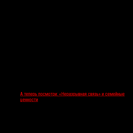
А теперь посмотри: «Неразрывная связь» и семейные
ценности