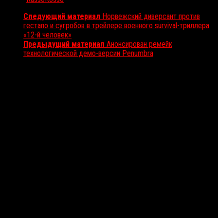
Следующий материал
Норвежский диверсант против
гестапо и сугробов в трейлере военного survival-триллера
«12-й человек»
Предыдущий материал
Анонсирован ремейк
технологической демо-версии Penumbra
Вам также может понравиться...
Выбор редакции