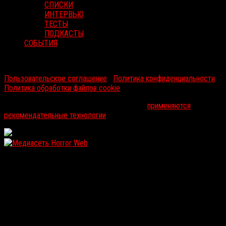
СПИСКИ
ИНТЕРВЬЮ
ТЕСТЫ
ПОДКАСТЫ
СОБЫТИЯ
RussoRosso © 2026 ООО "ФМП Групп". Все права защищены.
Пользовательское соглашение
|
Политика конфиденциальности
|
Политика обработки файлов cookie
На информационном ресурсе russorosso.ru
применяются
рекомендательные технологии
.
WordPress: 12.11MB | MySQL:107 | 0,985sec