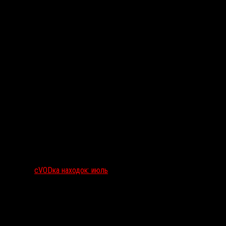
сVODка находок: июль