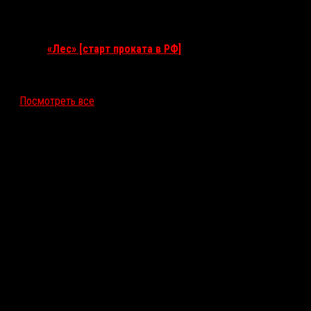
17 сентября 2026
«Лес» [старт проката в РФ]
12 ноября 2026
Посмотреть все
Последние рецензии