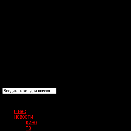
О НАС
НОВОСТИ
КИНО
ТВ