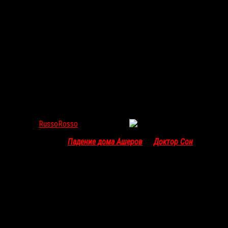
Майк Флэнаган работает над новым проектом во
вселенной «Изгоняющего дьявола»
RussoRosso
Май 30, 2024
83
Майк Флэнаган («
Падение дома Ашеров
», «
Доктор Сон
»)
станет сценаристом, режиссёром и продюсером нового
фильма во вселенной «
Изгоняющего дьявола
» для студии
Blumhouse.
Хоррор
Флэнагана
не будет продолжением недавнего проекта
«
Изгоняющий дьявола: Верующий
», но останется в рамках
вселенной оригинальной картины 1973 года и представит
«радикально новый подход» к легендарной истории.