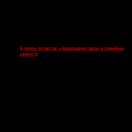
А теперь посмотри: «Неразрывная связь» и семейные
ценности