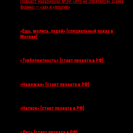
Подкаст RussoRosso №39: «Кто не спрятался» Дэйва
Франко — «за» и «против»
Ближайшие события
«Ешь, молись, худей» [специальный показ в
Москве]
11 августа 2026
«Турбулентность» [старт проката в РФ]
3 сентября 2026
«Надежда» [старт проката в РФ]
10 сентября 2026
«Натиск» [старт проката в РФ]
17 сентября 2026
«Лес» [старт проката в РФ]