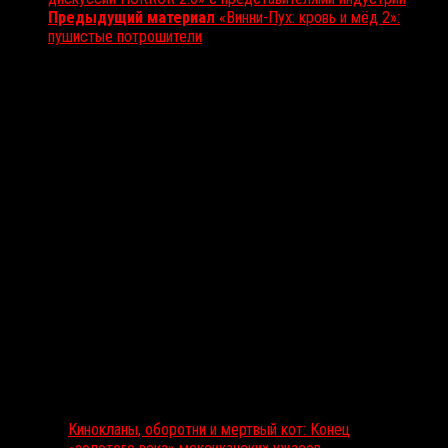
Предыдущий материал
«Винни-Пух: кровь и мёд 2»:
пушистые потрошители
Вам также может понравиться...
Выбор редакции
Кинокланы, оборотни и мертвый кот: Конец