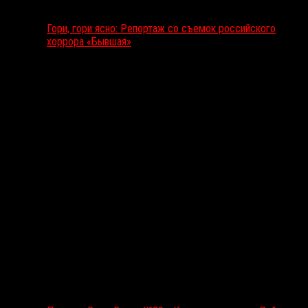
Гори, гори ясно: Репортаж со съемок российского
хоррора «Бывшая»
Подкаст RussoRosso