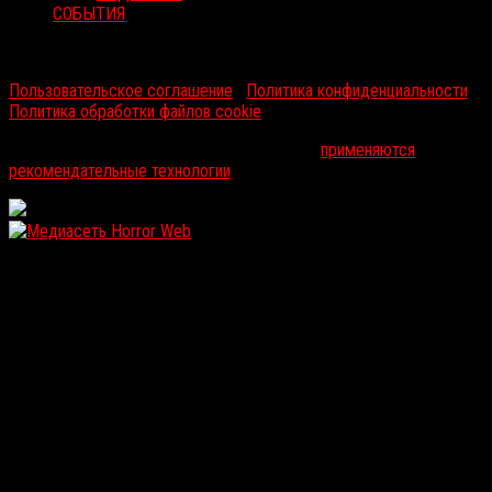
СОБЫТИЯ
RussoRosso © 2026 ООО "ФМП Групп". Все права защищены.
Пользовательское соглашение
|
Политика конфиденциальности
|
Политика обработки файлов cookie
На информационном ресурсе russorosso.ru
применяются
рекомендательные технологии
.
WordPress: 12.13MB | MySQL:108 | 1,130sec