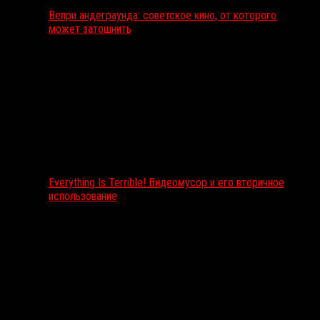
Вепри андеграунда: советское кино, от которого
может затошнить
Everything Is Terrible! Видеомусор и его вторичное
использование