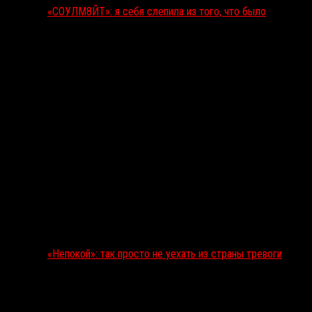
«СОУЛМ8ЙТ»: я себя слепила из того, что было
«Непокой»: так просто не уехать из страны тревоги