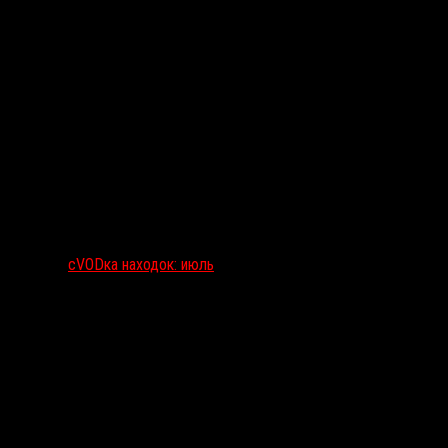
сVODка находок: июль