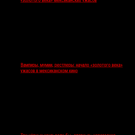
«золотого века» мексиканских ужасов
Вампиры, мумии, рестлеры: начало «золотого века»
ужасов в мексиканском кино