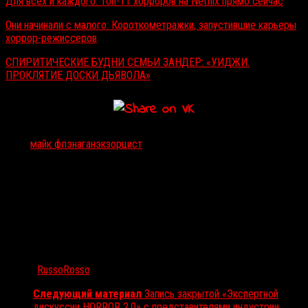
Для всех и каждого: Топ-11 хорроров на Netflix прямо сейчас
Они начинали с малого: Короткометражки, запустившие карьеры
хоррор-режиссеров
СПИРИТИЧЕСКИЕ БУДНИ СЕМЬИ ЗАНДЕР: «УИДЖИ.
ПРОКЛЯТИЕ ДОСКИ ДЬЯВОЛА»
Тэги:
майк флэнаган
экзорцист
Автор:
RussoRosso
Следующий материал
Запись закрытой «Экспертной
дискуссии HORROR 2.0» с представителями индустрии