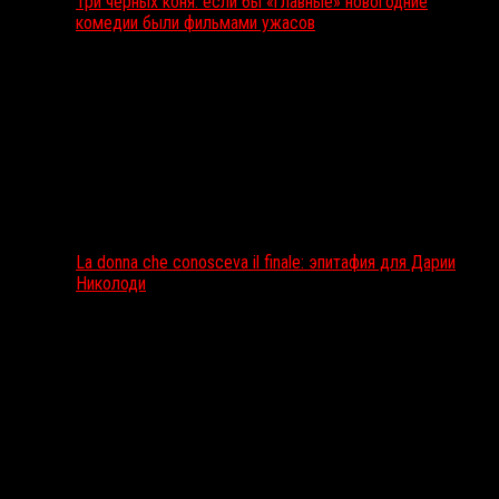
Три чёрных коня: если бы «главные» новогодние
комедии были фильмами ужасов
La donna che conosceva il finale: эпитафия для Дарии
Николоди