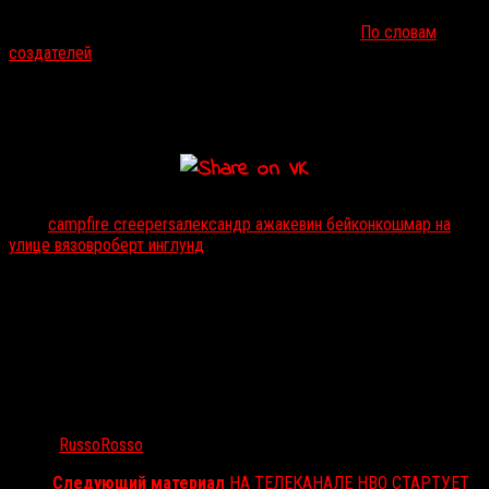
VR-сериал
Александра Ажа
(
«Кровавая жатва»
(2003),
«У
холмов есть глаза»
(2006),
«Пираньи 3D»
, 2010).
По словам
создателей
, проект раздвинет границы возможного в
виртуальной реальности и будет напоминать
«Калейдоскоп
ужасов»
и
«Байки из склепа»
. Сериал станет доступен в Oculus
Store в канун Хэллоуина.
Тэги:
campfire creepers
александр ажа
кевин бейкон
кошмар на
улице вязов
роберт инглунд
Автор:
RussoRosso
Следующий материал
НА ТЕЛЕКАНАЛЕ HBO СТАРТУЕТ