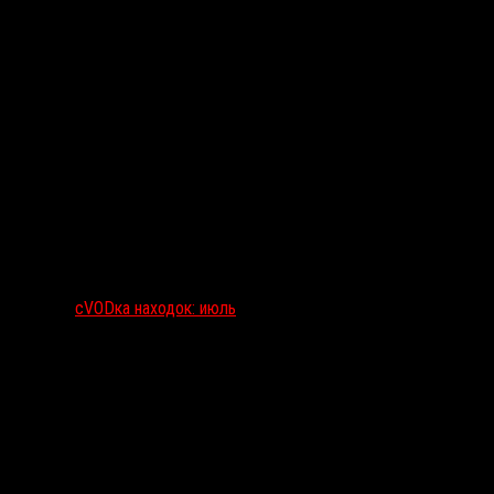
сVODка находок: июль