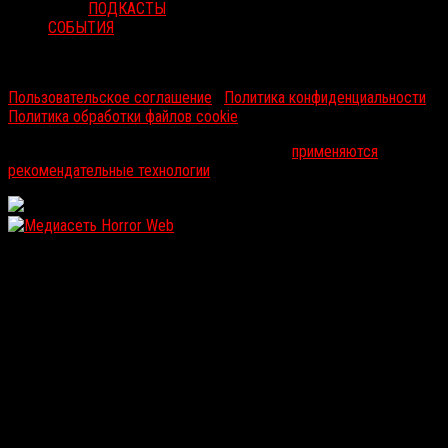
ПОДКАСТЫ
СОБЫТИЯ
RussoRosso © 2026 ООО "ФМП Групп". Все права защищены.
Пользовательское соглашение
|
Политика конфиденциальности
|
Политика обработки файлов cookie
На информационном ресурсе russorosso.ru
применяются
рекомендательные технологии
.
WordPress: 12.12MB | MySQL:105 | 1,343sec