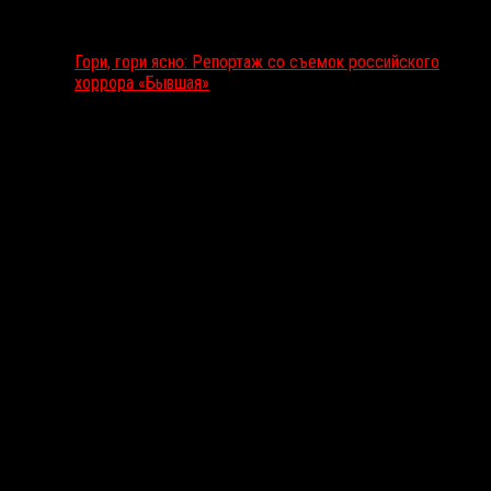
Гори, гори ясно: Репортаж со съемок российского
хоррора «Бывшая»
Подкаст RussoRosso