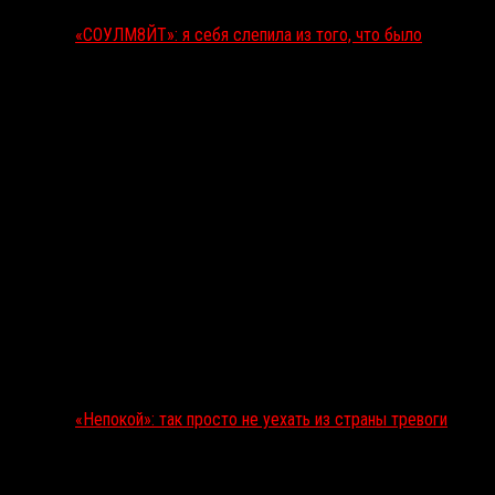
«СОУЛМ8ЙТ»: я себя слепила из того, что было
«Непокой»: так просто не уехать из страны тревоги