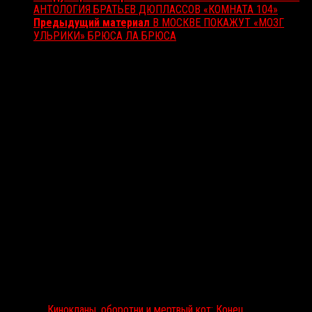
АНТОЛОГИЯ БРАТЬЕВ ДЮПЛАССОВ «КОМНАТА 104»
Предыдущий материал
В МОСКВЕ ПОКАЖУТ «МОЗГ
УЛЬРИКИ» БРЮСА ЛА БРЮСА
Вам также может понравиться...
Выбор редакции
Кинокланы, оборотни и мертвый кот: Конец