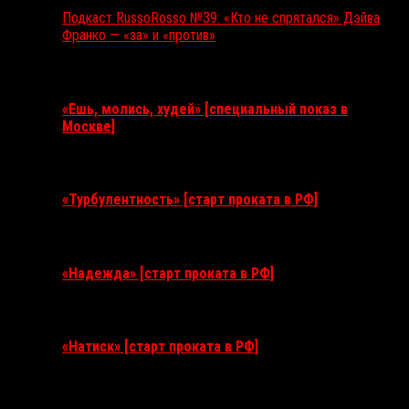
Подкаст RussoRosso №39: «Кто не спрятался» Дэйва
Франко — «за» и «против»
Ближайшие события
«Ешь, молись, худей» [специальный показ в
Москве]
11 августа 2026
«Турбулентность» [старт проката в РФ]
3 сентября 2026
«Надежда» [старт проката в РФ]
10 сентября 2026
«Натиск» [старт проката в РФ]
17 сентября 2026