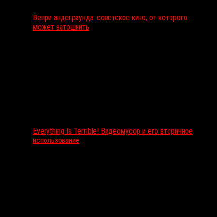
Вепри андеграунда: советское кино, от которого
может затошнить
Everything Is Terrible! Видеомусор и его вторичное
использование