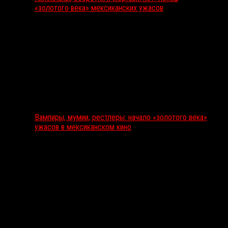
«золотого века» мексиканских ужасов
Вампиры, мумии, рестлеры: начало «золотого века»
ужасов в мексиканском кино