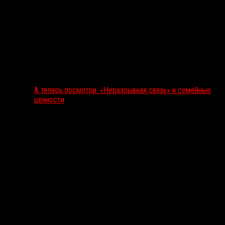
А теперь посмотри: «Неразрывная связь» и семейные
ценности