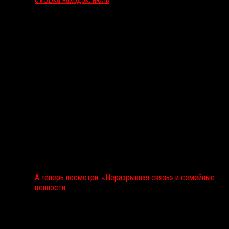
А теперь посмотри: «Неразрывная связь» и семейные
ценности