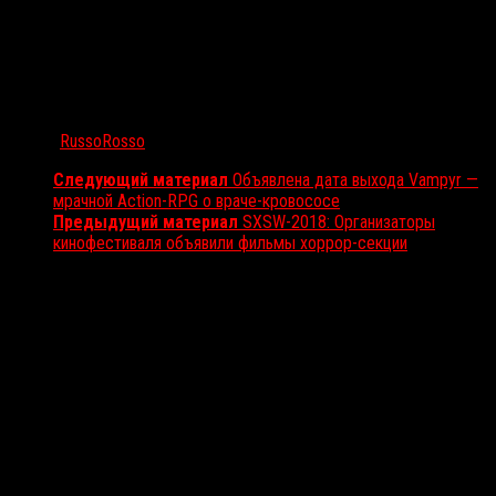
Автор:
RussoRosso
Следующий материал
Объявлена дата выхода Vampyr —
мрачной Action-RPG о враче-кровососе
Предыдущий материал
SXSW-2018: Организаторы
кинофестиваля объявили фильмы хоррор-секции
Вам также может понравиться...
Выбор редакции