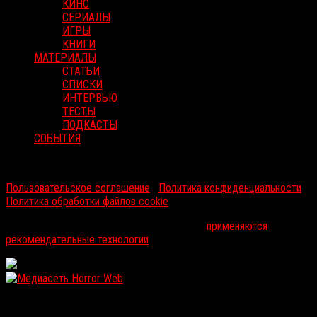
КИНО
СЕРИАЛЫ
ИГРЫ
КНИГИ
МАТЕРИАЛЫ
СТАТЬИ
СПИСКИ
ИНТЕРВЬЮ
ТЕСТЫ
ПОДКАСТЫ
СОБЫТИЯ
RussoRosso © 2026 ООО "ФМП Групп". Все права защищены.
Пользовательское соглашение
|
Политика конфиденциальности
|
Политика обработки файлов cookie
На информационном ресурсе russorosso.ru
применяются
рекомендательные технологии
.
WordPress: 12.11MB | MySQL:105 | 1,121sec