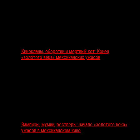
Кинокланы, оборотни и мертвый кот: Конец
«золотого века» мексиканских ужасов
Вампиры, мумии, рестлеры: начало «золотого века»
ужасов в мексиканском кино