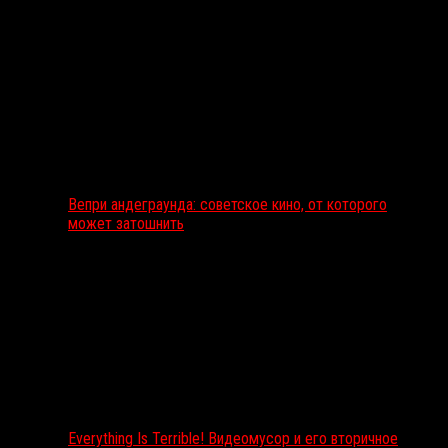
Вепри андеграунда: советское кино, от которого
может затошнить
Everything Is Terrible! Видеомусор и его вторичное