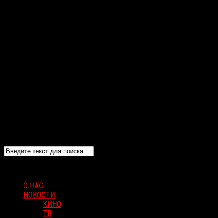
О НАС
НОВОСТИ
КИНО
ТВ