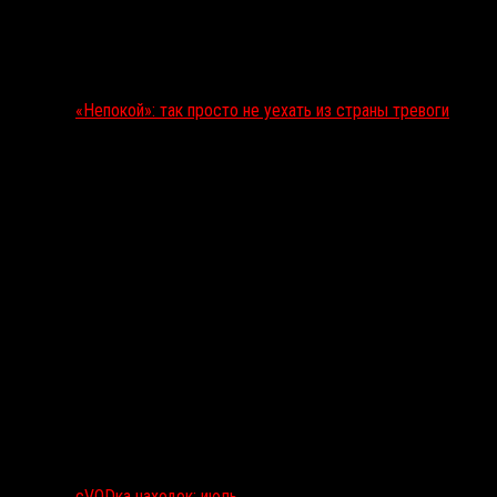
«Непокой»: так просто не уехать из страны тревоги
сVODка находок: июль