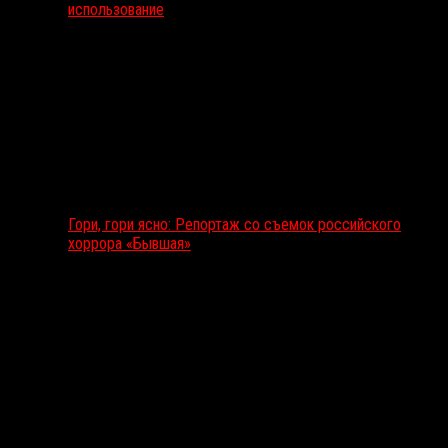
использование
Гори, гори ясно: Репортаж со съемок российского
хоррора «Бывшая»
Подкаст RussoRosso