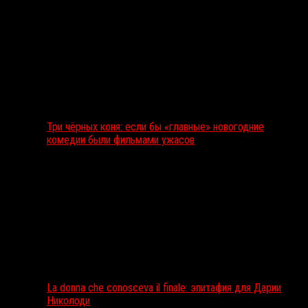
Три чёрных коня: если бы «главные» новогодние
комедии были фильмами ужасов
La donna che conosceva il finale: эпитафия для Дарии
Николоди