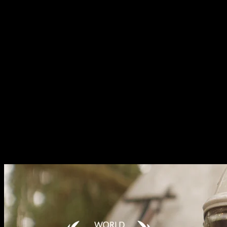
светящихся жуков) из местного токсичного леса. Поначалу все
идет хорошо, однако вскоре выясняется, что есть и другие
охотники за драгоценностями, готовые сражаться с героями за
добычу не на жизнь, а на смерть. В результате девушке
приходится бороться не только с конкурентами, но и с алчностью
своего отца, а также самостоятельно искать способ эвакуации с
опасной планеты.
В картине снялись
Софи Тэтчер
(юная Риган в сериале
«Изгоняющий дьявола»
),
Педро Паскаль
(
«Кровососущие
подонки»
, 2015),
Андре Ройо
(
«Коллекционер 2»
, 2012),
Анван
Гловер
, а также звезда арт-хоррора
«Девушка возвращается
одна ночью домой»
(2014)
Шейла Ванд
и один из главных
американских независимых
Джей Дюпласс
, в особых
представлениях не нуждающийся.