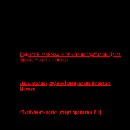
Подкаст RussoRosso №39: «Кто не спрятался» Дэйва
Франко — «за» и «против»
Ближайшие события
«Ешь, молись, худей» [специальный показ в
Москве]
11 августа 2026
«Турбулентность» [старт проката в РФ]
3 сентября 2026