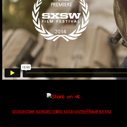
Тэги:
prospect
зик эрл
кристофер колдуэлл
пеRRвый взгляд