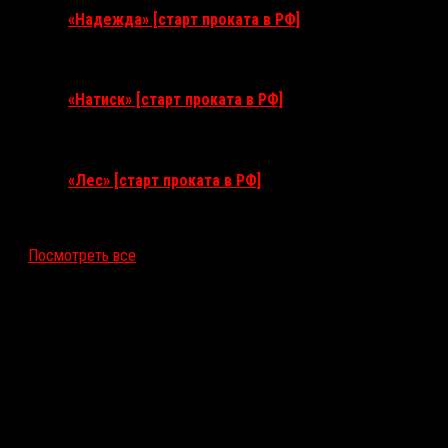
«Надежда» [старт проката в РФ]
10 сентября 2026
«Натиск» [старт проката в РФ]
17 сентября 2026
«Лес» [старт проката в РФ]
12 ноября 2026
Посмотреть все
Последние рецензии