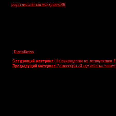
Тэги:
роуз гласс
святая мод
трейлеRR
Автор:
RussoRosso
Следующий материал
(Не)руководство по эксплуатации: 
Предыдущий материал
Режиссеры «Я иду искать» сниму
Вам также может понравиться...
Выбор редакции