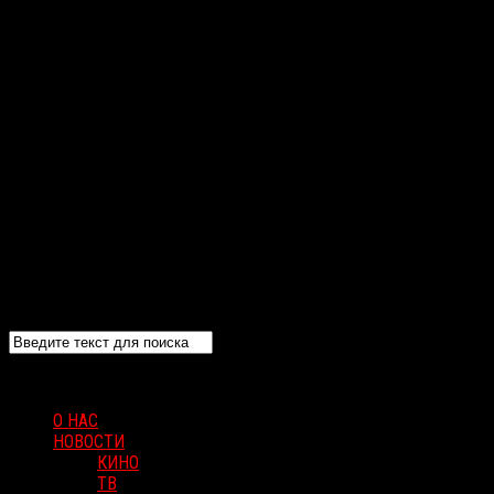
О НАС
НОВОСТИ
КИНО
ТВ