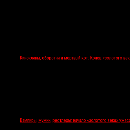
Кинокланы, оборотни и мертвый кот: Конец «золотого ве
Вампиры, мумии, рестлеры: начало «золотого века» ужас