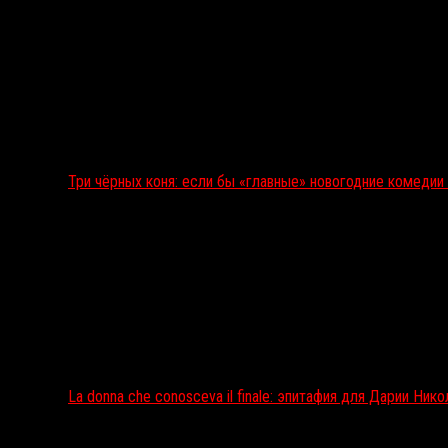
Три чёрных коня: если бы «главные» новогодние комеди
La donna che conosceva il finale: эпитафия для Дарии Ник