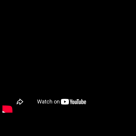
После фестивальных показов фильм имеет 91%-й рейтинг «свежест
рубежом A24 намеревается выпустить
«Святую Мод»
весной — пок