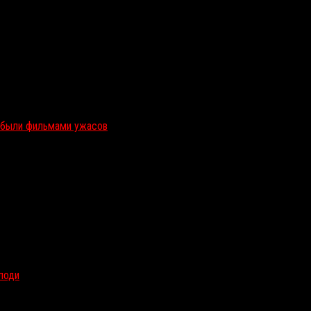
и были фильмами ужасов
олоди