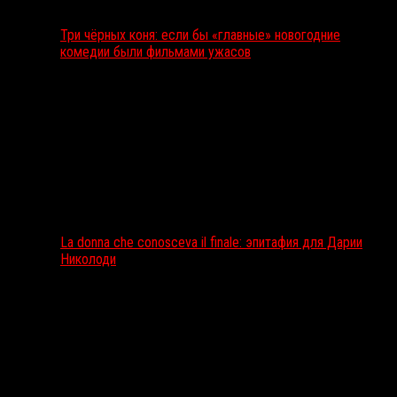
Три чёрных коня: если бы «главные» новогодние
комедии были фильмами ужасов
La donna che conosceva il finale: эпитафия для Дарии
Николоди