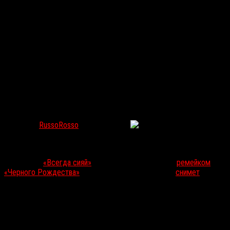
Постановщица ремейка «Черного Рождества»
снимет сайфай-триллер для Netflix
RussoRosso
Май 15, 2020
69
Netflix завербовал в свои ряды американскую постановщицу
Софию Такал
, отметившуюся на жанровом поле ярким инди-
триллером
«Всегда сияй»
(2016) и неоднозначным
ремейком
«Черного Рождества»
(2019). Кинематографистка
снимет
для
стримера фантастический триллер
Where I End
.
События фильма будут развиваться в мире, где человеческие
воспоминания и жизни могут быть сохранены и загружены на
компьютер, а также — при необходимости — перезапущены. В
центре истории окажется мужчина, который благодаря этой