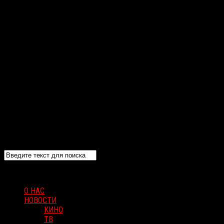
О НАС
НОВОСТИ
КИНО
ТВ