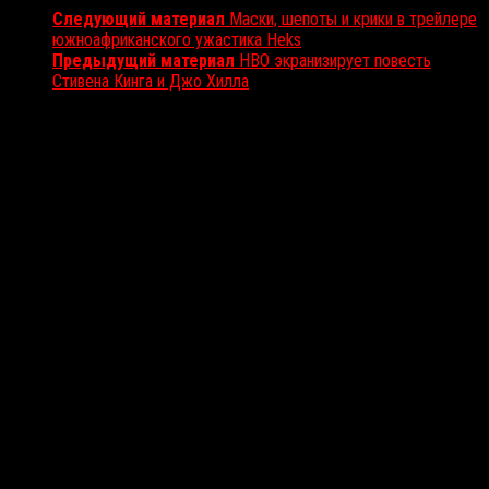
Следующий материал
Маски, шепоты и крики в трейлере
южноафриканского ужастика Heks
Предыдущий материал
HBO экранизирует повесть
Стивена Кинга и Джо Хилла
Вам также может понравиться...
Выбор редакции