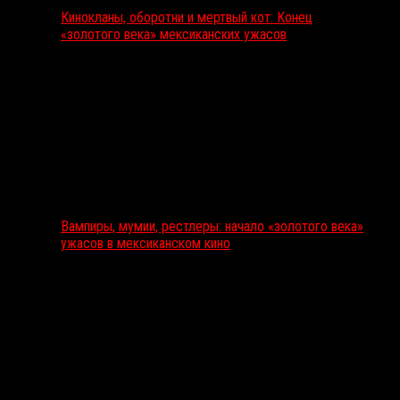
Кинокланы, оборотни и мертвый кот: Конец
«золотого века» мексиканских ужасов
Вампиры, мумии, рестлеры: начало «золотого века»
ужасов в мексиканском кино