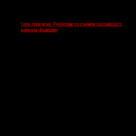
Гори, гори ясно: Репортаж со съемок российского
хоррора «Бывшая»
Подкаст RussoRosso