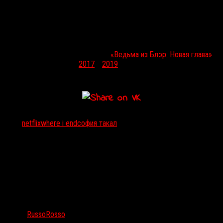
технологии возвращается с того света, чтобы раскрыть истинную
причину своей смерти — к ней, возможно, приложила руку его
любящая жена.
Сценарий картины написал
Имран Заиди
, а продюсерскую
команду сформировали
Рой Ли
(
«Ведьма из Блэр: Новая глава»
(2016), дилогия
«Оно»
,
2017
и
2019
),
Мири Юн
,
Нейт Маттесон
и
Хиро Мурай
.
Тэги:
netflix
where i end
софия такал
Автор:
RussoRosso