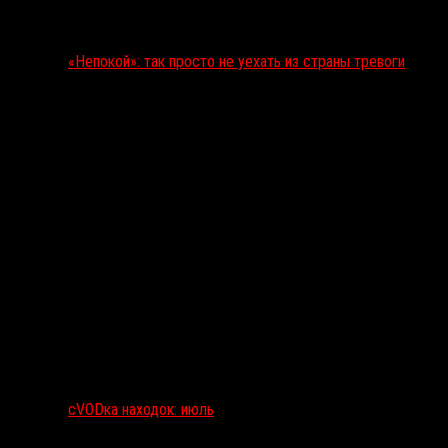
«Непокой»: так просто не уехать из страны тревоги
сVODка находок: июль