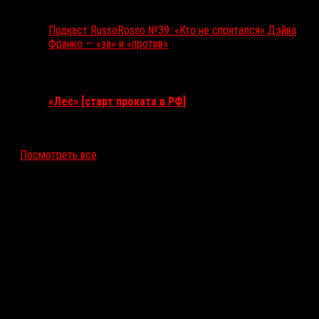
Подкаст RussoRosso №39: «Кто не спрятался» Дэйва
Франко — «за» и «против»
Ближайшие события
«Лес» [старт проката в РФ]
12 ноября 2026
Посмотреть все
Последние рецензии