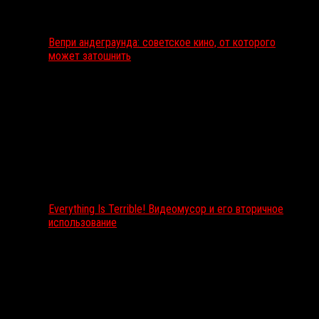
Вепри андеграунда: советское кино, от которого
может затошнить
Everything Is Terrible! Видеомусор и его вторичное
использование