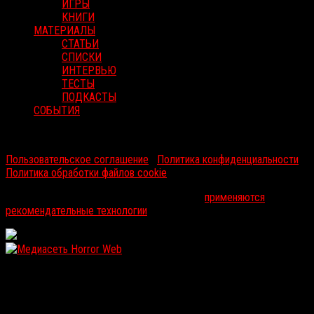
ИГРЫ
КНИГИ
МАТЕРИАЛЫ
СТАТЬИ
СПИСКИ
ИНТЕРВЬЮ
ТЕСТЫ
ПОДКАСТЫ
СОБЫТИЯ
RussoRosso © 2026 ООО "ФМП Групп". Все права защищены.
Пользовательское соглашение
|
Политика конфиденциальности
|
Политика обработки файлов cookie
На информационном ресурсе russorosso.ru
применяются
рекомендательные технологии
.
WordPress: 12.01MB | MySQL:105 | 0,917sec