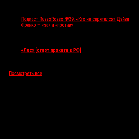
Подкаст RussoRosso №39: «Кто не спрятался» Дэйва
Франко — «за» и «против»
Ближайшие события
«Лес» [старт проката в РФ]
12 ноября 2026
Посмотреть все
Последние рецензии