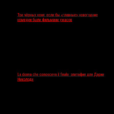
Три чёрных коня: если бы «главные» новогодние
комедии были фильмами ужасов
La donna che conosceva il finale: эпитафия для Дарии
Николоди