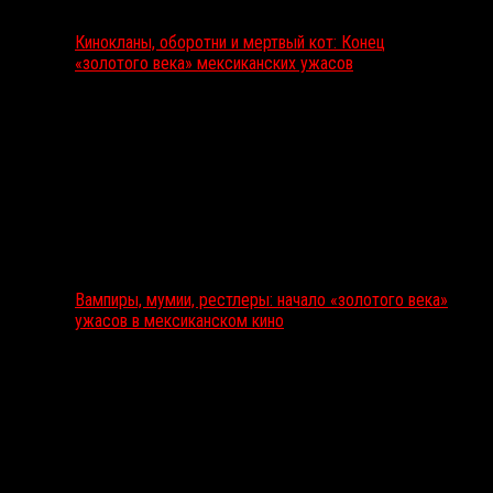
Кинокланы, оборотни и мертвый кот: Конец
«золотого века» мексиканских ужасов
Вампиры, мумии, рестлеры: начало «золотого века»
ужасов в мексиканском кино