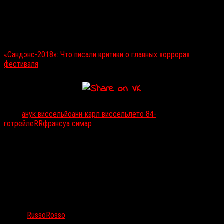
Читайте также:
«Сандэнс-2018»: Что писали критики о главных хоррорах
фестиваля
Тэги:
анук виссель
йоанн-карл виссель
лето 84-
го
трейлеRR
франсуа симар
Автор:
RussoRosso