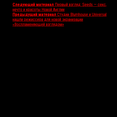
Следующий материал
Первый взгляд: Seeds — секс,
нечто и красоты Новой Англии
Предыдущий материал
Студии Blumhouse и Universal
нашли режиссера для новой экранизации
«Воспламеняющей взглядом»
Вам также может понравиться...
Выбор редакции