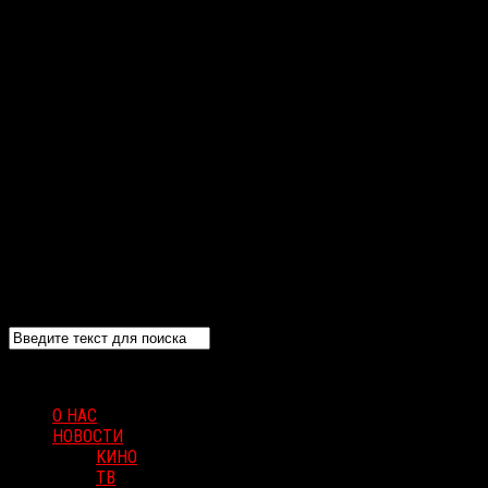
О НАС
НОВОСТИ
КИНО
ТВ