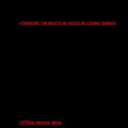
«Непокой»: так просто не уехать из страны тревоги
сVODка находок: июль