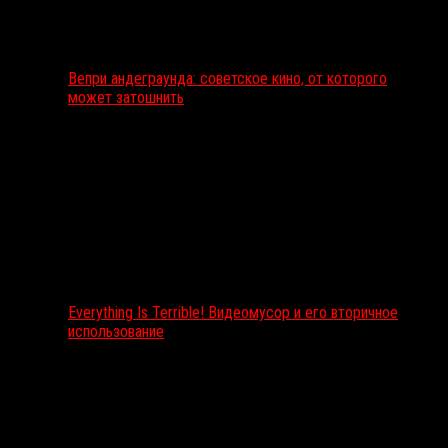
Вепри андеграунда: советское кино, от которого
может затошнить
Everything Is Terrible! Видеомусор и его вторичное
использование