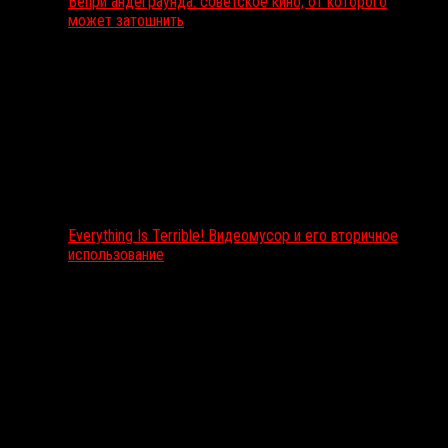
Вепри андеграунда: советское кино, от которого
может затошнить
Everything Is Terrible! Видеомусор и его вторичное
использование