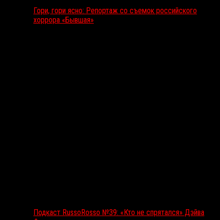
Гори, гори ясно: Репортаж со съемок российского
хоррора «Бывшая»
Подкаст RussoRosso
Подкаст RussoRosso №39: «Кто не спрятался» Дэйва