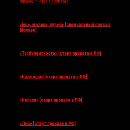
Франко — «за» и «против»
Ближайшие события
«Ешь, молись, худей» [специальный показ в
Москве]
11 августа 2026
«Турбулентность» [старт проката в РФ]
3 сентября 2026
«Надежда» [старт проката в РФ]
10 сентября 2026
«Натиск» [старт проката в РФ]
17 сентября 2026
«Лес» [старт проката в РФ]