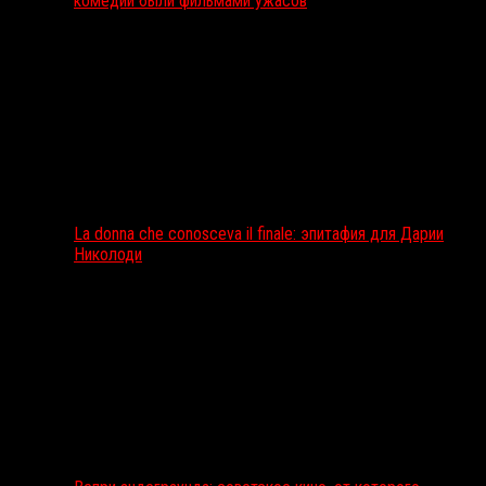
комедии были фильмами ужасов
La donna che conosceva il finale: эпитафия для Дарии
Николоди