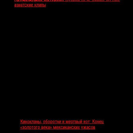
азиатские клипы
Вам также может понравиться...
Выбор редакции
Кинокланы, оборотни и мертвый кот: Конец
«золотого века» мексиканских ужасов