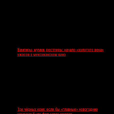
Вампиры, мумии, рестлеры: начало «золотого века»
ужасов в мексиканском кино
Три чёрных коня: если бы «главные» новогодние