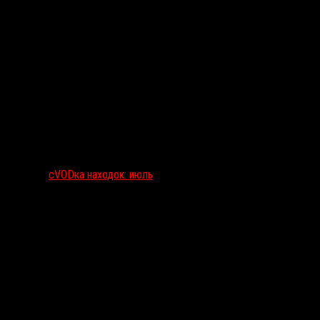
сVODка находок: июль