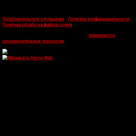
RussoRosso © 2026 ООО "ФМП Групп". Все права защищены.
Пользовательское соглашение
|
Политика конфиденциальности
|
Политика обработки файлов cookie
На информационном ресурсе russorosso.ru
применяются
рекомендательные технологии
.
WordPress: 12.14MB | MySQL:105 | 1,156sec