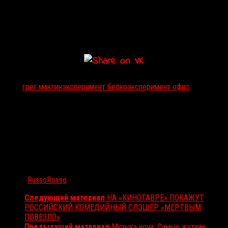
«Экспонента» активно выпускает в прокат жанровые фильмы: за
последние два года силами компании к российскому зрителю
вышли хорроры
«Бабадук»
,
«Оно»
,
«Абатуар. Лабиринт страха»
,
«Не стучи дважды»
и
«Дары смерти»
.
Тэги:
грег маклин
эксперимент белко
эксперимент офис
Автор:
RussoRosso
Следующий материал
НА «КИНОТАВРЕ» ПОКАЖУТ
РОССИЙСКИЙ КОМЕДИЙНЫЙ СЛЭШЕР «МЕРТВЫМ
ПОВЕЗЛО»
Предыдущий материал
Музыка ночи: Самые жуткие