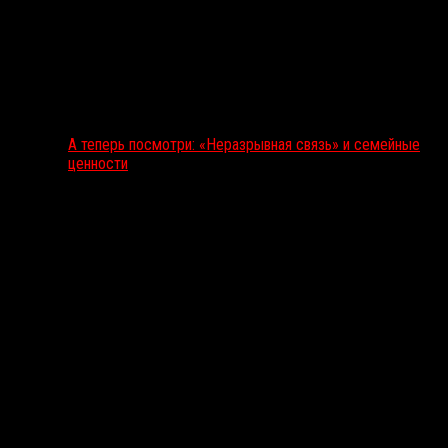
А теперь посмотри: «Неразрывная связь» и семейные
ценности