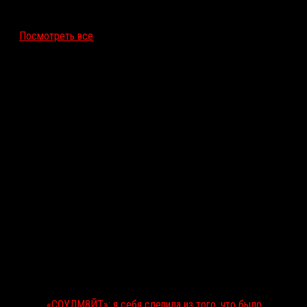
12 ноября 2026
Посмотреть все
Последние рецензии
«СОУЛМ8ЙТ»: я себя слепила из того, что было