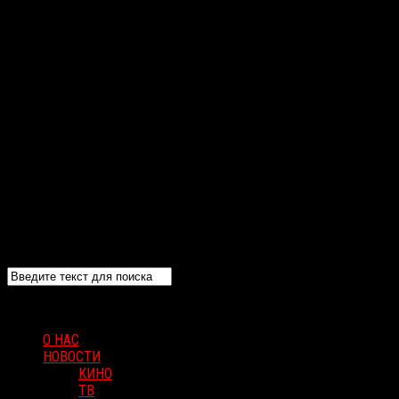
О НАС
НОВОСТИ
КИНО
ТВ