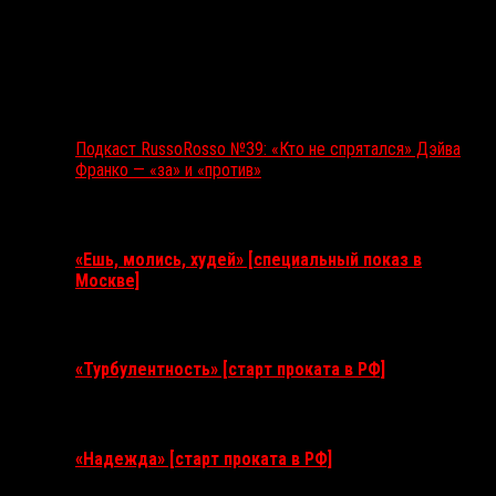
Подкаст RussoRosso №39: «Кто не спрятался» Дэйва
Франко — «за» и «против»
Ближайшие события
«Ешь, молись, худей» [специальный показ в
Москве]
11 августа 2026
«Турбулентность» [старт проката в РФ]
3 сентября 2026
«Надежда» [старт проката в РФ]