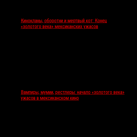
Кинокланы, оборотни и мертвый кот: Конец
«золотого века» мексиканских ужасов
Вампиры, мумии, рестлеры: начало «золотого века»
ужасов в мексиканском кино