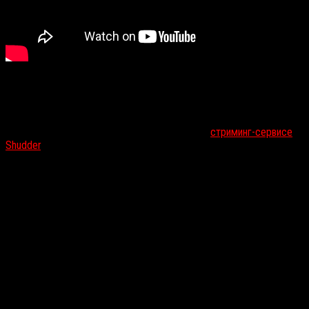
Дата выхода:
21 июля 2017 года (Shudder)
Галлюцинации-фрикшоу в новом трейлере
Kuso
от музыканта
Стивена Эллисона
, известного под псевдонимом
Flying
Lotus
.
Кино выходит на пока недоступном в России
стриминг-сервисе
Shudder
.
«ТЕМНАЯ БАШНЯ» / THE DARK TOWER
(реж. Николай Арсель)