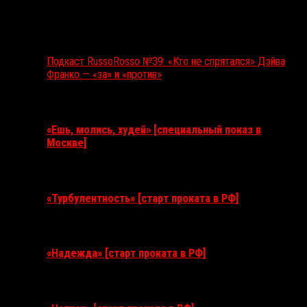
Подкаст RussoRosso №39: «Кто не спрятался» Дэйва
Франко — «за» и «против»
Ближайшие события
«Ешь, молись, худей» [специальный показ в
Москве]
11 августа 2026
«Турбулентность» [старт проката в РФ]
3 сентября 2026
«Надежда» [старт проката в РФ]
10 сентября 2026