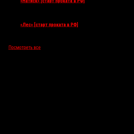
«Натиск» [старт проката в РФ]
17 сентября 2026
«Лес» [старт проката в РФ]
12 ноября 2026
Посмотреть все
Последние рецензии