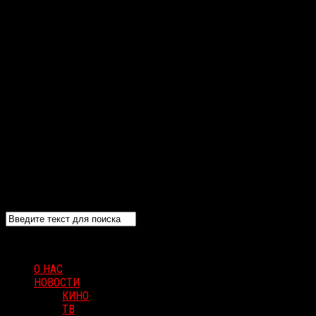
О НАС
НОВОСТИ
КИНО
ТВ