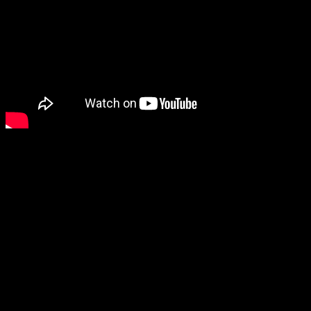
Дата выхода:
21 сентября 2017 года (российский прокат)
Действие фильма происходит в 1880 году в викторианском
Лондоне. Опытный детектив берется за расследование серии
жестоких убийств, совершенных в одном из районов. По слухам,
за смертями стоит голем — мифическое существо из глины,
которое оживает не без помощи магии.
«АТАКА ВЗРОСЛЫХ МЛАДЕНЦЕВ» / ATTACK OF THE
ADULT BABIES
(реж. Доминик Брант)