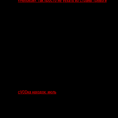
«Непокой»: так просто не уехать из страны тревоги
сVODка находок: июль