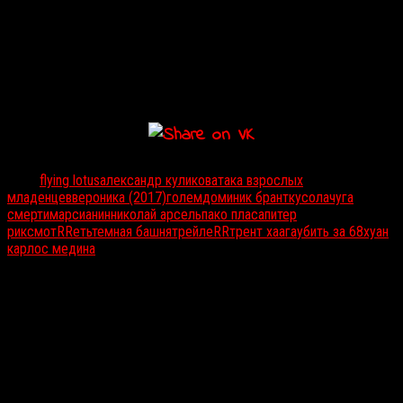
Дата выхода:
Не объявлена
Трейлер отечественного сайфая
«Марсианин»
, режиссер и
продюсер которого
Александр Куликов
погиб в прошлом году.
По сюжету фильма отправившийся на Марс корабль терпит
крушение, а его командир остается один на незнакомой планете.
Тэги:
flying lotus
александр куликов
атака взрослых
младенцев
вероника (2017)
голем
доминик брант
кусо
лачуга
смерти
марсианин
николай арсель
пако пласа
питер
рик
смотRRеть
темная башня
трейлеRR
трент хаага
убить за 68
хуан
карлос медина