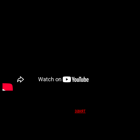
Дата выхода:
25 августа 2017 года (испанский прокат)
В то время как
Жауме Балагуэро
занят
детективным триллером
про ритуальное убийство, его коллега по
«Репортажу»
Пако
Пласа
готовит к выпуску хоррор
«Вероника»
, в котором после
неудачной попытки вызвать дух отца молодая девушка
вынуждена встать на защиту младших брата и сестры от