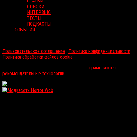
СТАТЬИ
СПИСКИ
ИНТЕРВЬЮ
ТЕСТЫ
ПОДКАСТЫ
СОБЫТИЯ
RussoRosso © 2026 ООО "ФМП Групп". Все права защищены.
Пользовательское соглашение
|
Политика конфиденциальности
|
Политика обработки файлов cookie
На информационном ресурсе russorosso.ru
применяются
рекомендательные технологии
.
WordPress: 12.17MB | MySQL:105 | 1,110sec