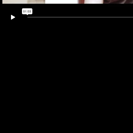
Дата выхода:
Не объявлена
Медсестры и выряженные в подгузники мужики делают друг
другу больно.
Премьера
«Атаки взрослых младенцев»
состоится в конце
августа на лондонском кинофестивале FrightFest, где, по-
видимому, станет одной из серьезных удач программы.
«ЛАЧУГА СМЕРТИ» / DEAD SHACK
(реж. Питер Рик)