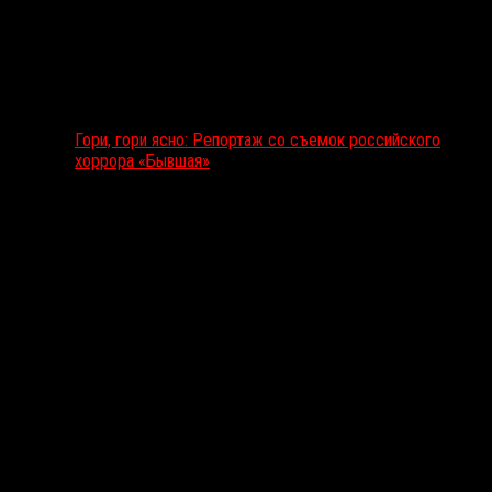
Гори, гори ясно: Репортаж со съемок российского
хоррора «Бывшая»
Подкаст RussoRosso