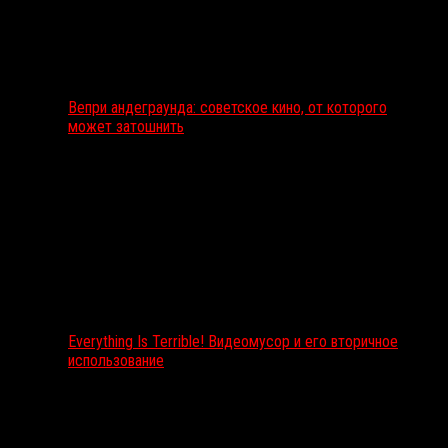
Вепри андеграунда: советское кино, от которого
может затошнить
Everything Is Terrible! Видеомусор и его вторичное
использование