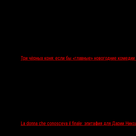
Три чёрных коня: если бы «главные» новогодние комеди
La donna che conosceva il finale: эпитафия для Дарии Ник