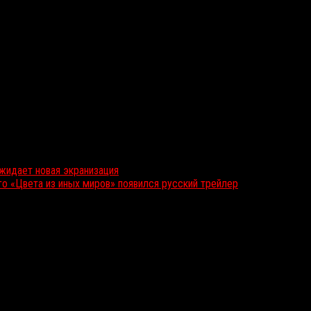
жидает новая экранизация
ого «Цвета из иных миров» появился русский трейлер