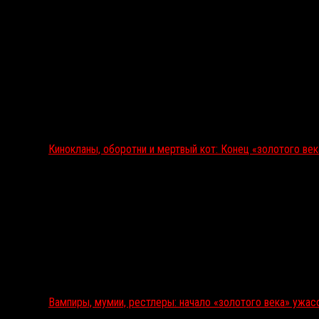
Кинокланы, оборотни и мертвый кот: Конец «золотого ве
Вампиры, мумии, рестлеры: начало «золотого века» ужас