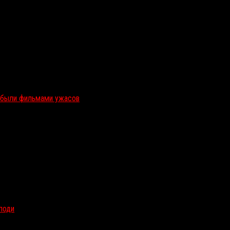
и были фильмами ужасов
олоди