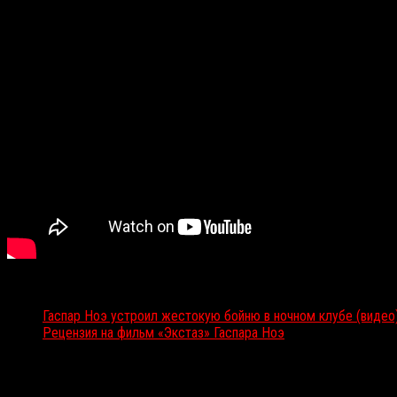
Смотрите и читайте также:
Гаспар Ноэ устроил жестокую бойню в ночном клубе (видео
Рецензия на фильм «Экстаз» Гаспара Ноэ