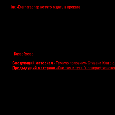
Тэги:
lux Æterna
гаспар ноэ
что ждать в прокате
Автор:
RussoRosso
Следующий материал
«Темную половину» Стивена Кинга о
Предыдущий материал
«Оно там и тут». У лавкрафтианск
Вам также может понравиться...
Выбор редакции