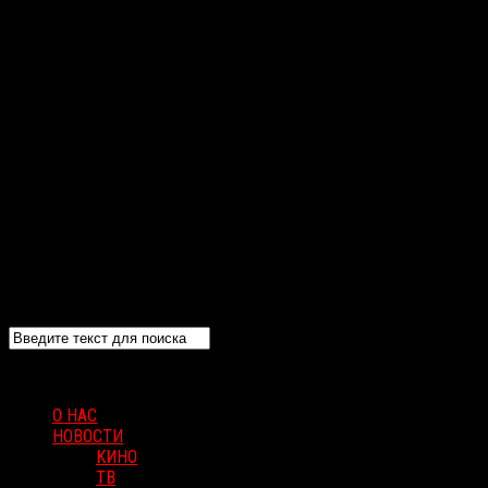
О НАС
НОВОСТИ
КИНО
ТВ