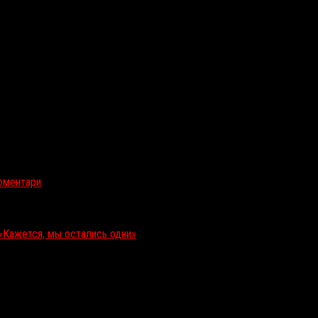
 России
юментари
-фильм
Гаспара Ноэ
Lux Æterna
(
«Вечный свет»
), впервые 
 произойдет это 9 апреля.
узыки. Гипнотическое путешествие длиной в один съемочный день п
«Кажется, мы остались одни»
, 2018).
еприятности»
(2001),
«Месть нерожденному»
, 2007), а спродюсиров
0% «свежести».