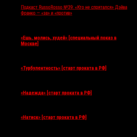
Подкаст RussoRosso №39: «Кто не спрятался» Дэйва
Франко — «за» и «против»
Ближайшие события
«Ешь, молись, худей» [специальный показ в
Москве]
11 августа 2026
«Турбулентность» [старт проката в РФ]
3 сентября 2026
«Надежда» [старт проката в РФ]
10 сентября 2026
«Натиск» [старт проката в РФ]
17 сентября 2026