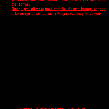
the Highway
Предыдущий материал
Корейский found-footage-хоррор
«Психиатрическая больница Конджиам» получит ремейк
Вам также может понравиться...
Выбор редакции