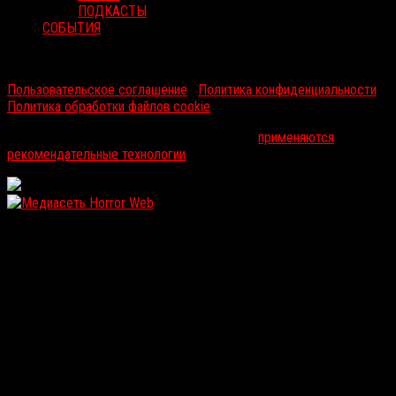
ПОДКАСТЫ
СОБЫТИЯ
RussoRosso © 2026 ООО "ФМП Групп". Все права защищены.
Пользовательское соглашение
|
Политика конфиденциальности
|
Политика обработки файлов cookie
На информационном ресурсе russorosso.ru
применяются
рекомендательные технологии
.
WordPress: 12.12MB | MySQL:105 | 1,377sec