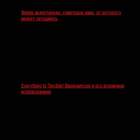
Вепри андеграунда: советское кино, от которого
может затошнить
Everything Is Terrible! Видеомусор и его вторичное
использование