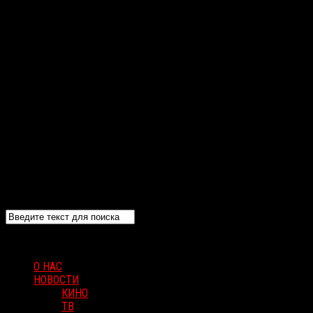
О НАС
НОВОСТИ
КИНО
ТВ