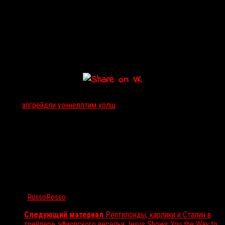
Создателями многосерийки выступят сам Уоннелл (он займется
режиссурой) и
Тим Уолш
, назначенный шоураннером. Вместе с
ними над сценариями эпизодов будут трудиться
Кристал Хотон
и
Джеймс Роланд
, который руководил вторым сезоном
«Судной
ночи»
.
Тэги:
апгрейд
ли уоннелл
тим уолш
Автор:
RussoRosso
Следующий материал
Рептилоиды, карлики и Сталин в
трейлере эфиопского веселья Jesus Shows You the Way to