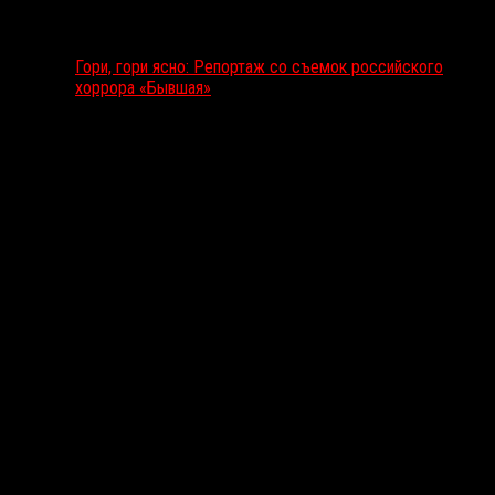
Гори, гори ясно: Репортаж со съемок российского
хоррора «Бывшая»
Подкаст RussoRosso