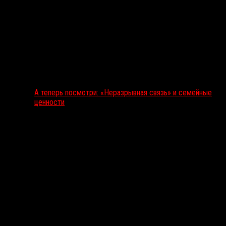
А теперь посмотри: «Неразрывная связь» и семейные
ценности