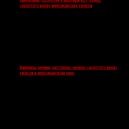
Кинокланы, оборотни и мертвый кот: Конец
«золотого века» мексиканских ужасов
Вампиры, мумии, рестлеры: начало «золотого века»
ужасов в мексиканском кино