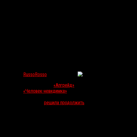
У сайфай-триллера «Апгрейд» появится сериальное
продолжение
RussoRosso
Май 30, 2020
86
Фантастический триллер
«Апгрейд»
(2018)
Ли Уоннелла
(
«Астрал
3»
(2015),
«Человек-невидимка»
, 2020) настолько пришелся по
душе зрителям, что отвечавшая за производство картины
компания Blumhouse
решила продолжить
историю одноименным
сериалом.
События шоу развернутся спустя несколько лет после
завершения истории оригинального
«Апгрейда»
. В мире сериала
технология «Стем» эволюционировала и используется
правительством для контроля преступной деятельности.