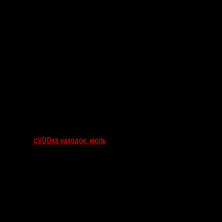
сVODка находок: июль