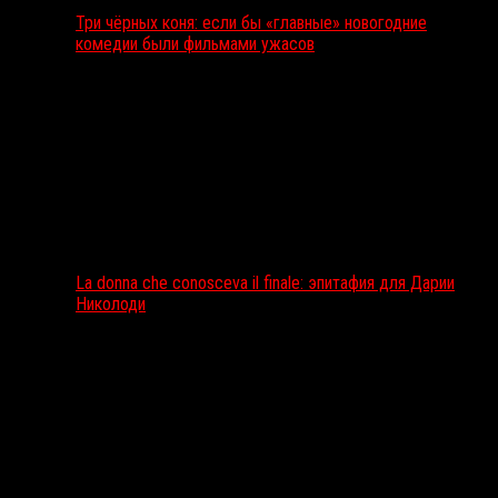
Три чёрных коня: если бы «главные» новогодние
комедии были фильмами ужасов
La donna che conosceva il finale: эпитафия для Дарии
Николоди