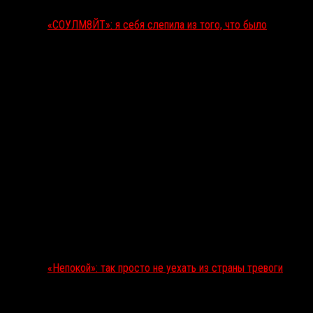
«СОУЛМ8ЙТ»: я себя слепила из того, что было
«Непокой»: так просто не уехать из страны тревоги