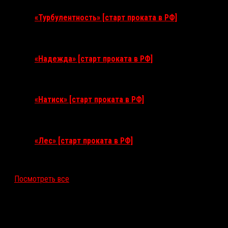
«Турбулентность» [старт проката в РФ]
3 сентября 2026
«Надежда» [старт проката в РФ]
10 сентября 2026
«Натиск» [старт проката в РФ]
17 сентября 2026
«Лес» [старт проката в РФ]
12 ноября 2026
Посмотреть все
Последние рецензии