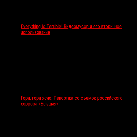
Everything Is Terrible! Видеомусор и его вторичное
использование
Гори, гори ясно: Репортаж со съемок российского
хоррора «Бывшая»
Подкаст RussoRosso