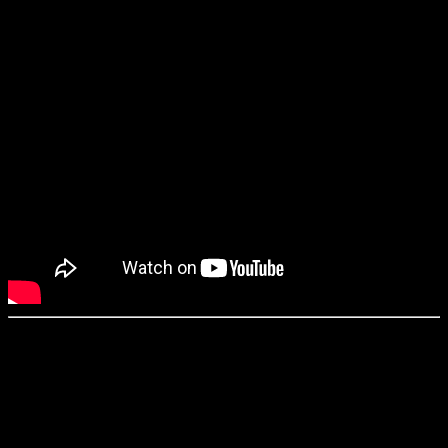
«Дитя тьмы» / Huesera (2022)
Режиссёр
: Мишель Гарса Сервера
Сценарий
: Мишель Гарса Сервера, Абия Кастильо
Оператор
: Нур Рубио Шервелл
Продюсеры
: Эдер Кампос, Паулина И. Вильявисенсио