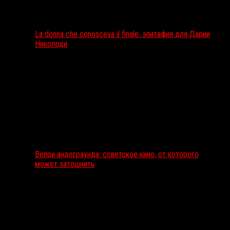
La donna che conosceva il finale: эпитафия для Дарии
Николоди
Вепри андеграунда: советское кино, от которого
может затошнить