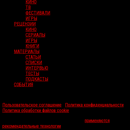
КИНО
ТВ
ФЕСТИВАЛИ
ИГРЫ
РЕЦЕНЗИИ
КИНО
СЕРИАЛЫ
ИГРЫ
КНИГИ
МАТЕРИАЛЫ
СТАТЬИ
СПИСКИ
ИНТЕРВЬЮ
ТЕСТЫ
ПОДКАСТЫ
СОБЫТИЯ
RussoRosso © 2026 ООО "ФМП Групп". Все права защищены.
Пользовательское соглашение
|
Политика конфиденциальности
|
Политика обработки файлов cookie
На информационном ресурсе russorosso.ru
применяются
рекомендательные технологии
.