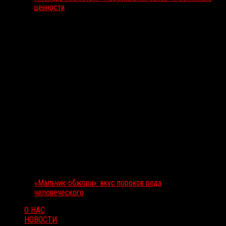
ценности
«Мальчик-обжора»: вкус пороков рода
человеческого
О НАС
НОВОСТИ