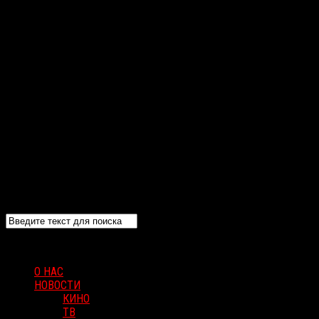
О НАС
НОВОСТИ
КИНО
ТВ