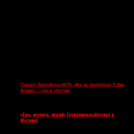
Подкаст RussoRosso №39: «Кто не спрятался» Дэйва
Франко — «за» и «против»
Ближайшие события
«Ешь, молись, худей» [специальный показ в
Москве]
11 августа 2026