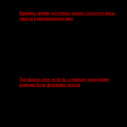
Вампиры, мумии, рестлеры: начало «золотого века»
ужасов в мексиканском кино
Три чёрных коня: если бы «главные» новогодние
комедии были фильмами ужасов