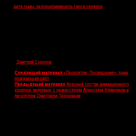
Тэги:
дитя тьмы: экзорцизм
мишель гарса сервера
Автор:
Дмитрий Соколов
Следующий материал
«Проклятие: Посвящение»: тьма,
рождающая свет
Предыдущий материал
Красный состав анимационного
хоррора: интервью с режиссёром Алексеем Климовым и
писателем Дмитрием Тихоновым
Вам также может понравиться...