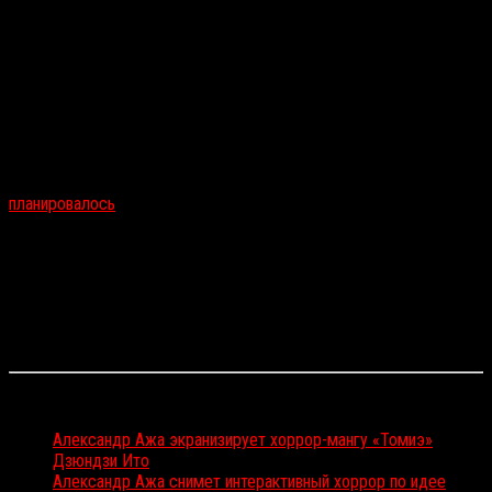
под названием
O2
(
«Кислород»
).
Сценарий канадки
Кристи ЛеБлан
из «Черного списка – 2016»
посвящен женщине, которая просыпается в криогенной камере —
одна, в беспамятстве и без очевидной возможности выбраться.
Кислорода ей хватит ровно на 90 минут — за это время героине
нужно будет вспомнить прошлое, найти спасение и узнать, кто и
зачем ее запер в таком месте.
На главную роль уже утверждена
Нуми Рапас
(изначально
планировалось
участие
Энн Хэтэуэй
), а сам проект на этой
неделе едет на приуроченный к Берлинскому фестивалю
кинорынок покорять потенциальных покупателей.
Вместе с Ажа в продюсировании задействованы
Адам Рибак
и
Джеймс Энгль
.
Начать съемочный процесс планируется этим летом.
Читайте также:
Александр Ажа экранизирует хоррор-мангу «Томиэ»
Дзюндзи Ито
Александр Ажа снимет интерактивный хоррор по идее