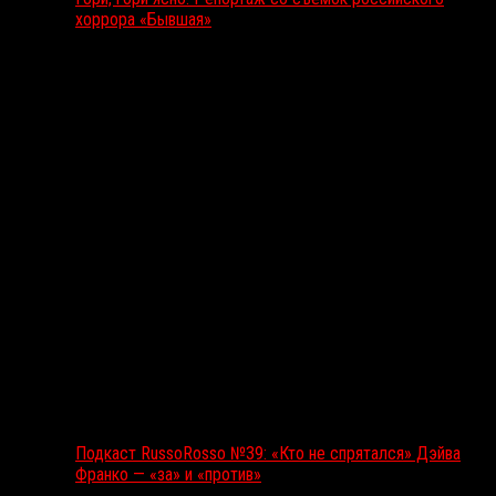
хоррора «Бывшая»
Подкаст RussoRosso
Подкаст RussoRosso №39: «Кто не спрятался» Дэйва
Франко — «за» и «против»