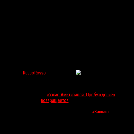
Александр Ажа и Франк Халфун заставят Нуми Рапас
выживать в криокамере
RussoRosso
Фев 17, 2020
218
Французский режиссер
Франк Халфун
, снявший после памятного
«Маньяка»
(2012) с
Элайджей Вудом
неоднозначные
«Приложение»
(2015),
«Ужас Амитивилля: Пробуждение»
(2017)
и
«Добычу»
(2019),
возвращается
к сотрудничеству со своим
именитым соотечественником
Александром Ажа
(
«Кровавая
жатва»
(2003),
«У холмов есть глаза»
(2006),
«Капкан»
, 2019).
Ажа помогал Халфуну с дебютной
«Парковкой»
(2007) и уже
упомянутым
«Маньяком»
, а теперь готов предоставить свои
продюсерские услуги для минималистичного survival-триллера