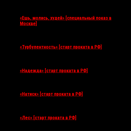
Ближайшие события
«Ешь, молись, худей» [специальный показ в
Москве]
11 августа 2026
«Турбулентность» [старт проката в РФ]
3 сентября 2026
«Надежда» [старт проката в РФ]
10 сентября 2026
«Натиск» [старт проката в РФ]
17 сентября 2026
«Лес» [старт проката в РФ]
12 ноября 2026