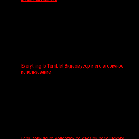
Everything Is Terrible! Видеомусор и его вторичное
использование
Гори, гори ясно: Репортаж со съемок российского