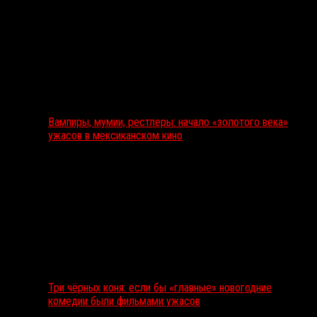
Вампиры, мумии, рестлеры: начало «золотого века»
ужасов в мексиканском кино
Три чёрных коня: если бы «главные» новогодние
комедии были фильмами ужасов