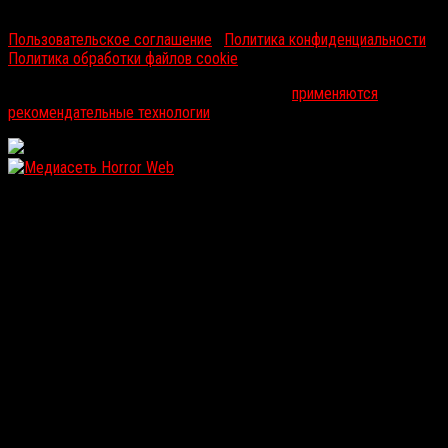
RussoRosso © 2026 ООО "ФМП Групп". Все права защищены.
Пользовательское соглашение
|
Политика конфиденциальности
|
Политика обработки файлов cookie
На информационном ресурсе russorosso.ru
применяются
рекомендательные технологии
.
WordPress: 12.11MB | MySQL:105 | 0,922sec