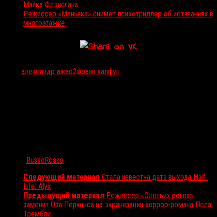
Майка Флэнегана
Режиссер «Маньяка» снимет психотриллер об истязаниях в
многоэтажке
Тэги:
александр ажа
о2
франк халфун
Автор:
RussoRosso
Следующий материал
Стала известна дата выхода Half-
Life: Alyx
Предыдущий материал
Режиссер «Оленьих рогов»
заменит Оза Перкинса на экранизации хоррор-романа Пола
Трембли