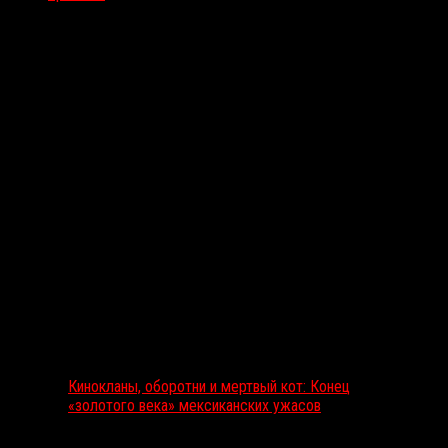
Вам также может понравиться...
Выбор редакции
Кинокланы, оборотни и мертвый кот: Конец
«золотого века» мексиканских ужасов