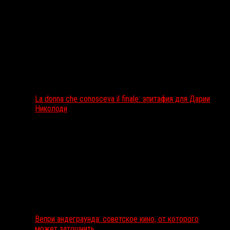
La donna che conosceva il finale: эпитафия для Дарии
Николоди
Вепри андеграунда: советское кино, от которого
может затошнить