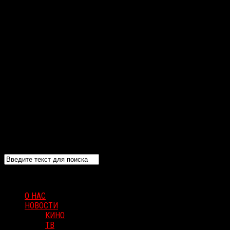
О НАС
НОВОСТИ
КИНО
ТВ