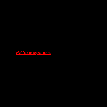
сVODка находок: июль