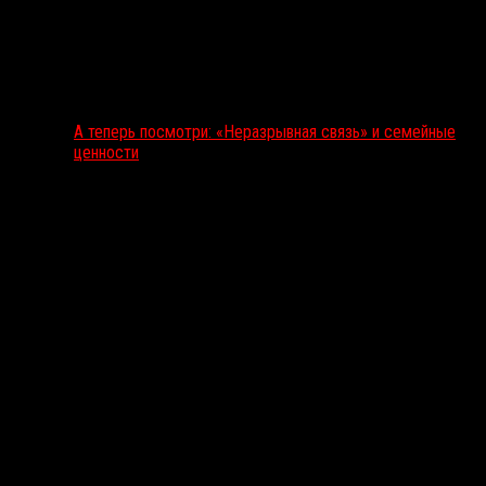
А теперь посмотри: «Неразрывная связь» и семейные
ценности