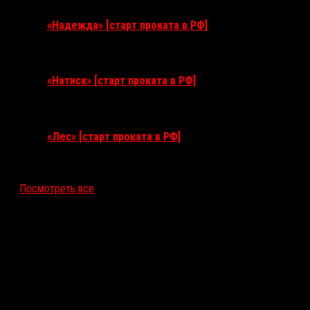
«Надежда» [старт проката в РФ]
10 сентября 2026
«Натиск» [старт проката в РФ]
17 сентября 2026
«Лес» [старт проката в РФ]
12 ноября 2026
Посмотреть все
Последние рецензии