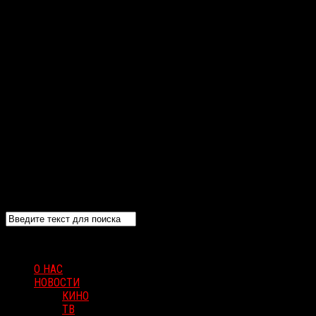
О НАС
НОВОСТИ
КИНО
ТВ