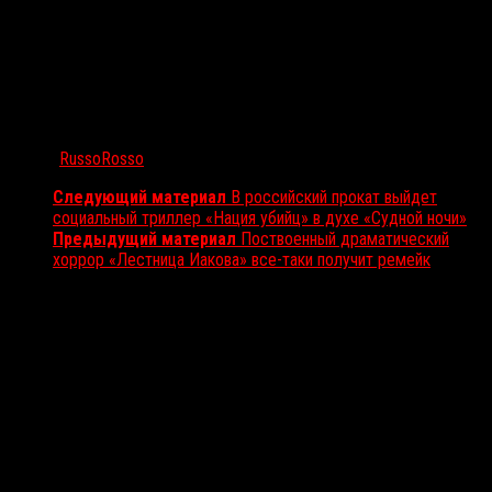
Автор:
RussoRosso
Следующий материал
В российский прокат выйдет
социальный триллер «Нация убийц» в духе «Судной ночи»
Предыдущий материал
Поствоенный драматический
хоррор «Лестница Иакова» все-таки получит ремейк
Вам также может понравиться...
Выбор редакции