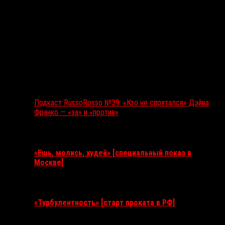
Подкаст RussoRosso №39: «Кто не спрятался» Дэйва
Франко — «за» и «против»
Ближайшие события
«Ешь, молись, худей» [специальный показ в
Москве]
11 августа 2026
«Турбулентность» [старт проката в РФ]
3 сентября 2026