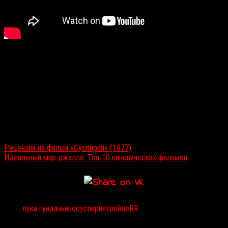
<
>
Читайте также:
Рецензия на фильм «Суспирия» (1977)
Идеальный мир джалло: Топ-10 канонических фильмов
Тэги:
лука гуаданьино
суспирия
трейлеRR