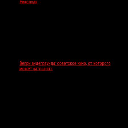
Николоди
Вепри андеграунда: советское кино, от которого
может затошнить