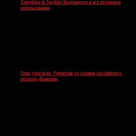
Everything Is Terrible! Видеомусор и его вторичное
использование
Гори, гори ясно: Репортаж со съемок российского
хоррора «Бывшая»
Подкаст RussoRosso