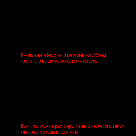
Кинокланы, оборотни и мертвый кот: Конец
«золотого века» мексиканских ужасов
Вампиры, мумии, рестлеры: начало «золотого века»
ужасов в мексиканском кино