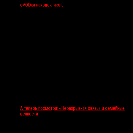
сVODка находок: июль
А теперь посмотри: «Неразрывная связь» и семейные
ценности