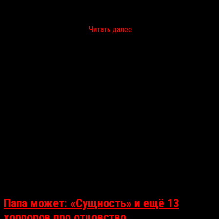
2025 год оказался достаточно плодотворным для жанра. В
прокате были жуткие истории на любой вкус — в кадре плакали и
страдали от депрессии и…
Читать далее
Папа может: «Сущность» и ещё 13
хорроров про отцовство