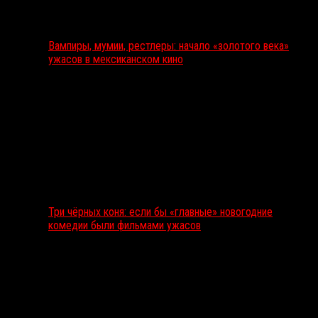
Вампиры, мумии, рестлеры: начало «золотого века»
ужасов в мексиканском кино
Три чёрных коня: если бы «главные» новогодние
комедии были фильмами ужасов