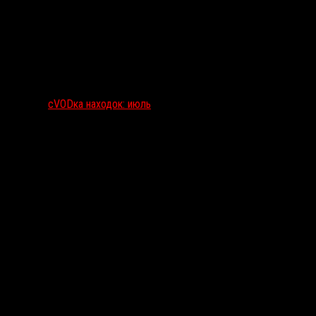
сVODка находок: июль