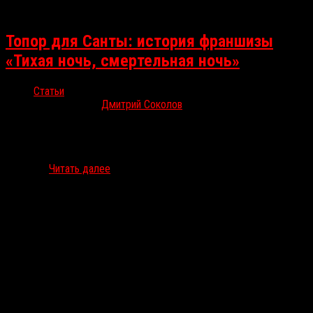
Топор для Санты: история франшизы
«Тихая ночь, смертельная ночь»
Статьи
Дек 19, 2025
Дмитрий Соколов
В российский прокат вышел рождественский хоррор «Тихая ночь,
смертельная ночь» про Санта-Клауса, который безжалостно
наказывает плохих детей и взрослых. Это уже седьмой фильм
длинной…
Читать далее