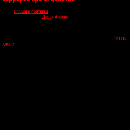
Списки и рейтинги
Дек 29, 2025
Дарья Алиева
В российском прокате 2025 года можно было найти «Сущность»
— психологический хоррор с Бенедиктом Камбербэтчем,
основанный на романе Макса Портера «Горе — это штука…
Читать
далее