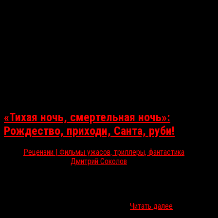
«Тихая ночь, смертельная ночь»:
Рождество, приходи, Санта, руби!
Рецензии | Фильмы ужасов, триллеры, фантастика
Дек 13, 2025
Дмитрий Соколов
В российский прокат вышла обновлённая версия классики
рождественского хоррора о том, как добрый маньяк Санта-
Клаус наказывает плохишей. Все подробности о радикальном
переосмыслении культового слэшера…
Читать далее