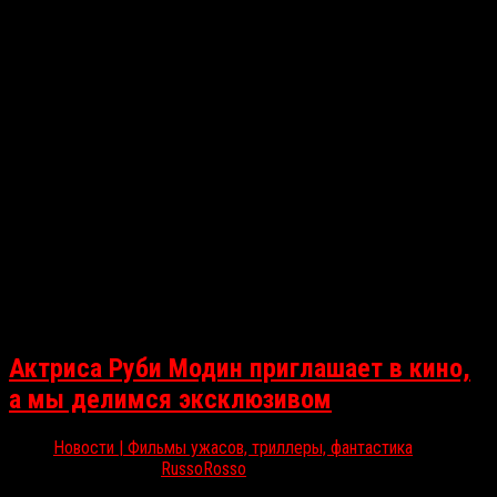
Актриса Руби Модин приглашает в кино,
а мы делимся эксклюзивом
Новости | Фильмы ужасов, триллеры, фантастика
Дек 10, 2025
RussoRosso