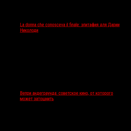
La donna che conosceva il finale: эпитафия для Дарии
Николоди
Вепри андеграунда: советское кино, от которого
может затошнить