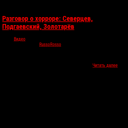
Разговор о хорроре: Северцев,
Подгаевский, Золотарёв
Видео
Дек 4, 2025
RussoRosso
В ноябре в рамках журнала «Киносценарий» вышла новая рубрика
«В поисках жанра». Делимся с вами первым её выпуском,
который был посвящён хоррору. Ведущие Дан…
Читать далее