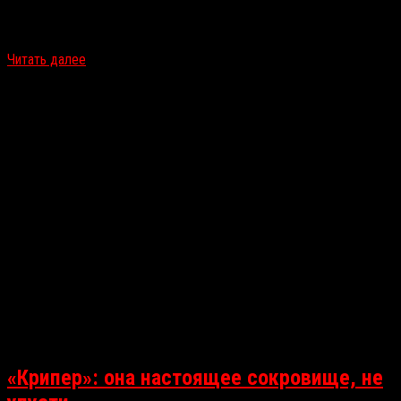
Актриса Руби Модин записала специальное короткое обращение
к российским зрителям, приглашая посмотреть новый слэшер с
её участием — «Тихая ночь, смертельная ночь». А мы делимся…
Читать далее
«Крипер»: она настоящее сокровище, не