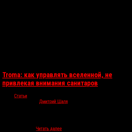
Troma: как управлять вселенной, не
привлекая внимания санитаров
Статьи
Янв 8, 2026
Дмитрий Шаля
30 декабря исполнилось 80 лет Ллойду Кауфману,
эксцентричному режиссёру и актёру, одному из создателей
Troma Entertainment. По этому поводу Дмитрий Шаля специально
для RussoRosso…
Читать далее