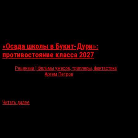
«Осада школы в Букит-Дури»:
противостояние класса 2027
Рецензии | Фильмы ужасов, триллеры, фантастика
Дек 17, 2025
Артем Петров
На Amazon Prime почти незаметно вышла новая работа Джоко
Анвара. О том, как режиссёру удалось совместить социальный
триллер со зрелищными экшен-сценами, читайте в рецензии…
Читать далее