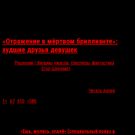
«Отражение в мёртвом бриллианте»:
худшие друзья девушек
Рецензии | Фильмы ужасов, триллеры, фантастика
Дек 3, 2025
Егор Шеремет
Когда hidden gem оказывается действительно фильмом с
названием, включающим в себя слово «бриллиант», а в то же
время не таким уж и скрытым. Отдельные…
Читать далее
1
<
...
6
7
8
9
10
...
>
586
Ближайшие события
«Ешь, молись, худей» [специальный показ в