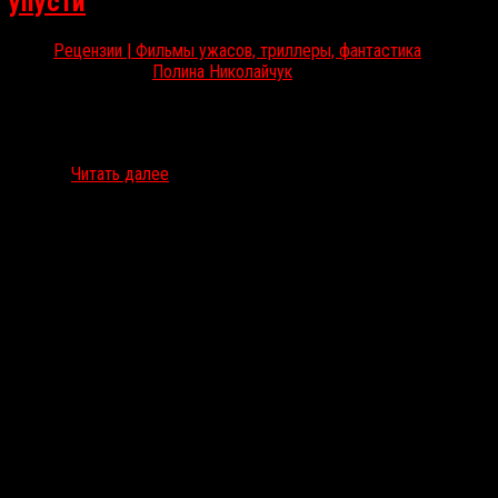
упусти
Рецензии | Фильмы ужасов, триллеры, фантастика
Дек 6, 2025
Полина Николайчук
В прокате идёт новый хоррор Осгуда Перкинса «Крипер».
Оригинальное название (Keeper) отсылает к фразе She’s a keeper
(«Она настоящее сокровище»). Полина Николайчук рассказывает,
почему…
Читать далее