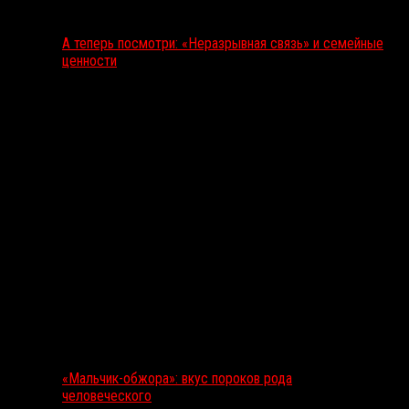
А теперь посмотри: «Неразрывная связь» и семейные
ценности
«Мальчик-обжора»: вкус пороков рода
человеческого