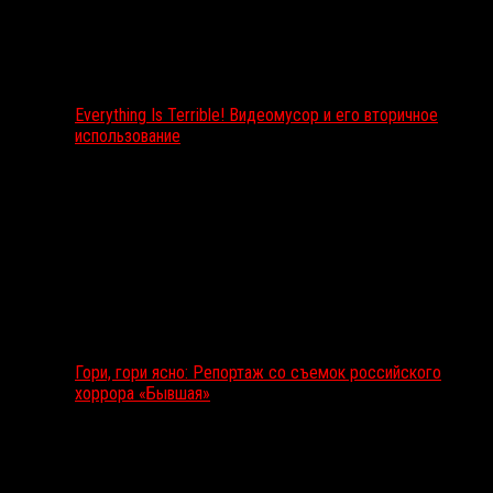
Everything Is Terrible! Видеомусор и его вторичное
использование
Гори, гори ясно: Репортаж со съемок российского
хоррора «Бывшая»
Подкаст RussoRosso