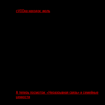
сVODка находок: июль
А теперь посмотри: «Неразрывная связь» и семейные
ценности