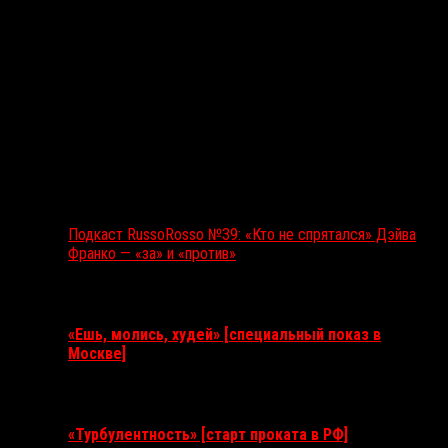
Подкаст RussoRosso №39: «Кто не спрятался» Дэйва
Франко — «за» и «против»
Ближайшие события
«Ешь, молись, худей» [специальный показ в
Москве]
11 августа 2026
«Турбулентность» [старт проката в РФ]