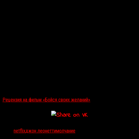
Читайте также:
Рецензия на фильм «Бойся своих желаний»
Тэги:
netflix
джон леонетти
молчание