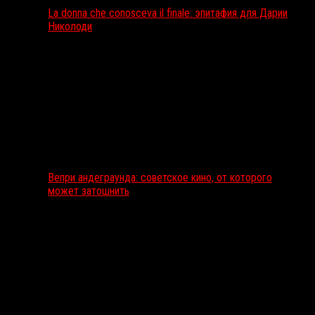
La donna che conosceva il finale: эпитафия для Дарии
Николоди
Вепри андеграунда: советское кино, от которого
может затошнить