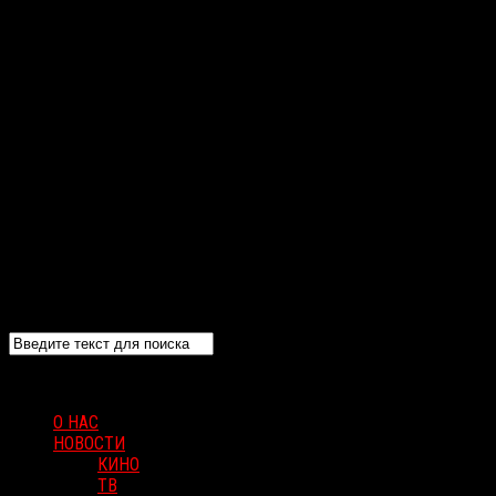
О НАС
НОВОСТИ
КИНО
ТВ