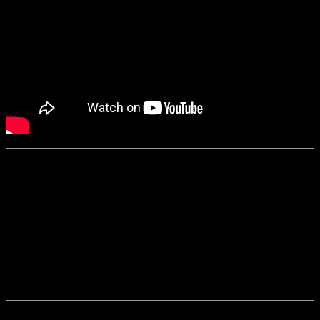
«Молчание» / The Silence (2019)
Режиссер:
Джон Р. Леонетти
Сценарий:
Кэри ван Дайк и Шэйн ван Дайк по роману Тима
Леббона
Оператор:
Майкл Гэлбрейт
Продюсеры:
Роберт Кульцер, Скотт Ламберт, Александра
Милчэн и другие
Дистрибьютор:
платформа Netflix (доступен с 10 апреля)
В США обнаружена обширная цепочка пещер. Не успел научный