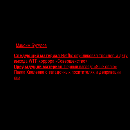
Автор:
Максим Бугулов
Следующий материал
Netflix опубликовал трейлер и дату
выхода WTF-хоррора «Совершенство»
Предыдущий материал
Первый взгляд: «Я не сплю»
Павла Хвалеева о загадочных похитителях и депривации
сна
Вам также может понравиться...
Выбор редакции