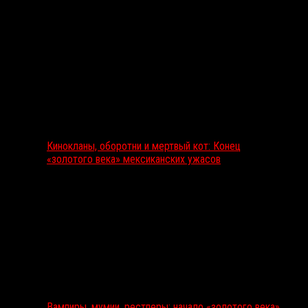
Кинокланы, оборотни и мертвый кот: Конец
«золотого века» мексиканских ужасов
Вампиры, мумии, рестлеры: начало «золотого века»