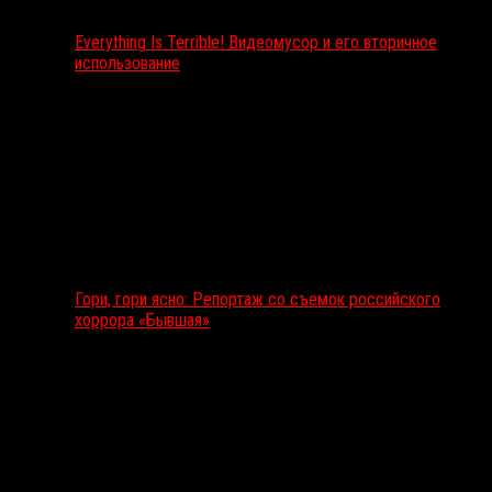
Everything Is Terrible! Видеомусор и его вторичное
использование
Гори, гори ясно: Репортаж со съемок российского
хоррора «Бывшая»
Подкаст RussoRosso