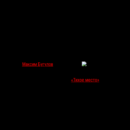
«Молчание»: Речь – клевета, молчание – ложь
Максим Бугулов
Апр 15, 2019
3134
C 10 апреля на Netflix можно посмотреть хоррор
«Молчание»
,
который напоминает прошлогоднее
«Тихое место»
. Разбираемся,
удалось ли платформе повторить успешную формулу.