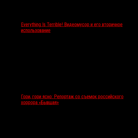
Everything Is Terrible! Видеомусор и его вторичное
использование
Гори, гори ясно: Репортаж со съемок российского
хоррора «Бывшая»
Подкаст RussoRosso