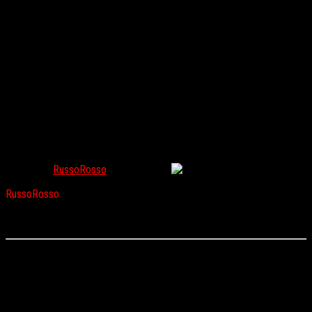
«Сандэнс-2019»: Что пишут критики о главных
хоррорах фестиваля (часть 2-я)
RussoRosso
Фев 1, 2019
631
RussoRosso
продолжает знакомить вас с цитатами из рецензий
на хорроры, которые демонстрируются в эти дни на фестивале
«Сандэнс».
«Райские холмы» / Paradise Hills
(реж. Алис Уоддингтон)