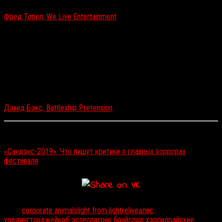
Фред Топел, We Live Entertainment
Уже то, что Relive тупое кино, — плохо. Но, к
несчастью, его создатели решили, что зритель тоже
умом не блещет. В фильме чересчур много
объяснений (венчает их сцена, в которой Джек
отмечает в календаре дату гибели своей семьи,
будто такой день можно забыть) и в то же время
полно недоработок.
Дэвид Бэкс, Battleship Pretension
Читайте также:
«Сандэнс-2019»: Что пишут критики о главных хоррорах
фестиваля
Тэги:
corporate animals
light from light
relive
алис
уоддингтон
джейкоб эстес
патрик брайс
пол хэррил
райские