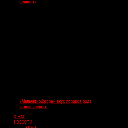
ценности
«Мальчик-обжора»: вкус пороков рода
человеческого
О НАС
НОВОСТИ
КИНО