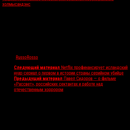
холмы
сандэнс
Автор:
RussoRosso
Следующий материал
Netflix профинансирует исландский
нуар-сериал о первом в истории страны серийном убийце
Предыдущий материал
Павел Сидоров — о фильме
«Рассвет», российских сектантах и работе над
отечественным хоррором
Вам также может понравиться...