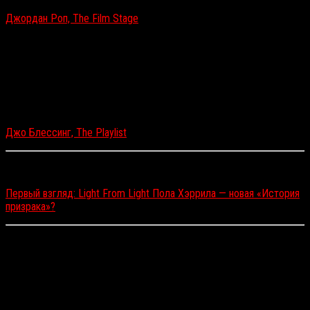
Джордан Роп, The Film Stage
В «Свет от света» в конечном итоге появляется что-
то вроде потустороннего сигнала, но, как водится в
подобных случаях, однозначной интерпретации этого
знака нет. И фильм Хэррила — о том, как принять
сомнение и продолжать жить дальше, несмотря на
эту неопределенность.
Джо Блессинг, The Playlist
Читайте также:
Первый взгляд: Light From Light Пола Хэррила — новая «История
призрака»?
«Корпоративные животные» / Corporate Animals
(реж. Патрик Брайс)