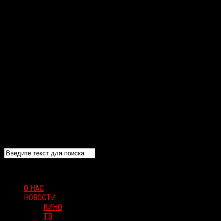
О НАС
НОВОСТИ
КИНО
ТВ