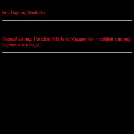
насыщенных фильмов года.
Бен Пирсон, SlashFilm
Читайте также:
Первый взгляд: Paradise Hills Алис Уоддингтон — сайфай-триллер
о девушках в беде
«Свет от света» / Light from Light
(реж. Пол Хэррил)