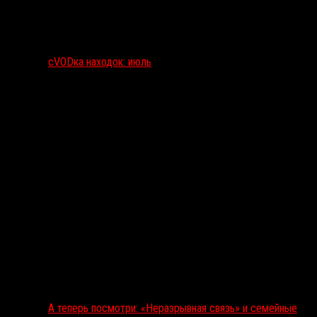
сVODка находок: июль
А теперь посмотри: «Неразрывная связь» и семейные