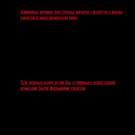
Вампиры, мумии, рестлеры: начало «золотого века»
ужасов в мексиканском кино
Три чёрных коня: если бы «главные» новогодние
комедии были фильмами ужасов