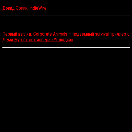
Дэвид Эрлик, IndieWire
Читайте также:
Первый взгляд: Corporate Animals — подземный survival-триллер с
Деми Мур от режиссера «Ублюдка»
Relive
(реж. Джейкоб Эстес)