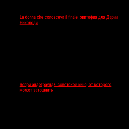
La donna che conosceva il finale: эпитафия для Дарии
Николоди
Вепри андеграунда: советское кино, от которого
может затошнить