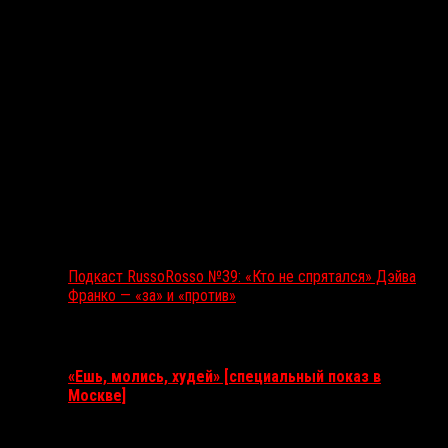
Подкаст RussoRosso №39: «Кто не спрятался» Дэйва
Франко — «за» и «против»
Ближайшие события
«Ешь, молись, худей» [специальный показ в
Москве]
11 августа 2026