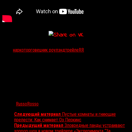
Тэги:
наркоторговец
ник роулэнд
трейлеRR
Автор:
RussoRosso
Следующий материал
Пустые комнаты и гниющие
прелести: Как снимает Оз Перкинс
Предыдущий материал
Зловредные панды устраивают
хоррор-шоу в новом трейлере «Эксперимента “За