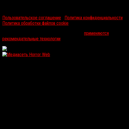
RussoRosso © 2026 ООО "ФМП Групп". Все права защищены.
Пользовательское соглашение
|
Политика конфиденциальности
|
Политика обработки файлов cookie
На информационном ресурсе russorosso.ru
применяются
рекомендательные технологии
.
WordPress: 12.12MB | MySQL:105 | 1,152sec