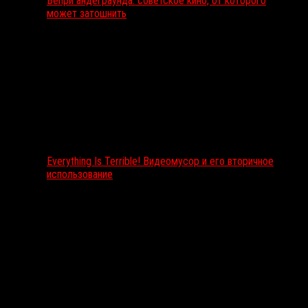
Вепри андеграунда: советское кино, от которого
может затошнить
Everything Is Terrible! Видеомусор и его вторичное
использование