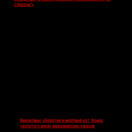
стеклом”»
Вам также может понравиться...
Выбор редакции
Кинокланы, оборотни и мертвый кот: Конец
«золотого века» мексиканских ужасов