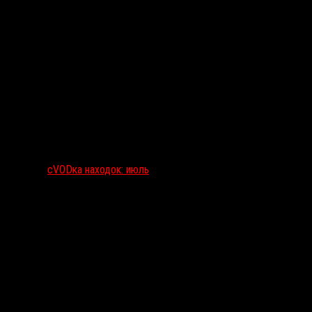
сVODка находок: июль