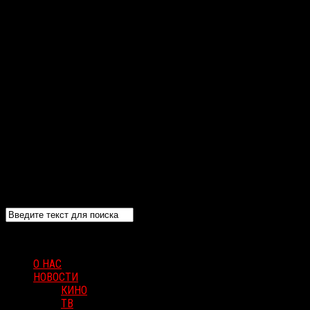
О НАС
НОВОСТИ
КИНО
ТВ