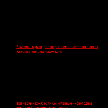
Вампиры, мумии, рестлеры: начало «золотого века»
ужасов в мексиканском кино
Три чёрных коня: если бы «главные» новогодние
комедии были фильмами ужасов