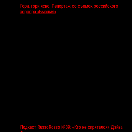
Гори, гори ясно: Репортаж со съемок российского
хоррора «Бывшая»
Подкаст RussoRosso
Подкаст RussoRosso №39: «Кто не спрятался» Дэйва