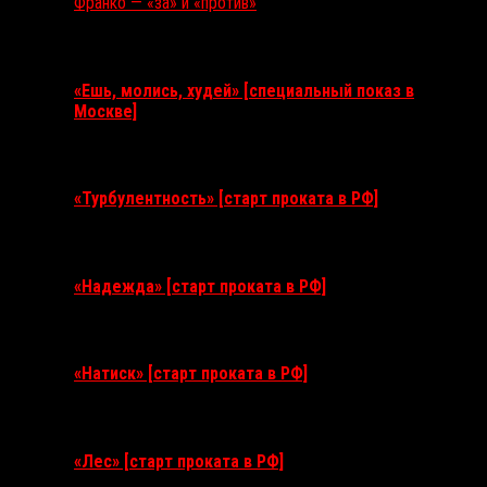
Франко — «за» и «против»
Ближайшие события
«Ешь, молись, худей» [специальный показ в
Москве]
11 августа 2026
«Турбулентность» [старт проката в РФ]
3 сентября 2026
«Надежда» [старт проката в РФ]
10 сентября 2026
«Натиск» [старт проката в РФ]
17 сентября 2026
«Лес» [старт проката в РФ]