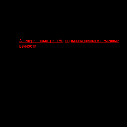
А теперь посмотри: «Неразрывная связь» и семейные
ценности